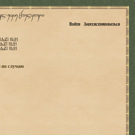
Войти
Зарегистрироваться
[A-Z]
[0-9]
[A-Z]
[0-9]
[A-Z]
[0-9]
 по случаю