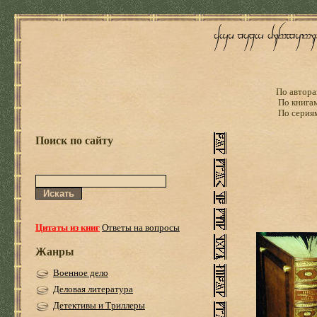
По автора
По книга
По серия
Поиск по сайту
Цитаты из книг
Ответы на вопросы
Жанры
Военное дело
Деловая литература
Детективы и Триллеры