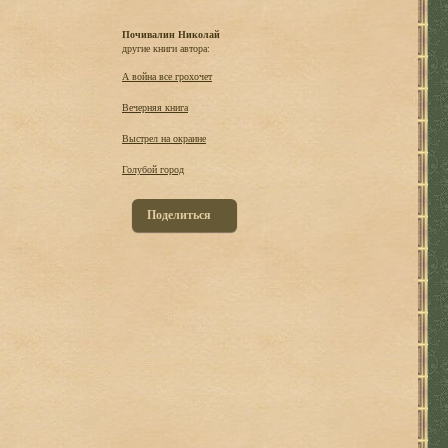
Почивалин Николай
другие книги автора:
А война все грохочет
Вечерняя книга
Выстрел на окраине
Голубой город
Поделиться