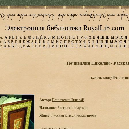
Электронная библиотека RoyalLib.com
м:
А
Б
В
Г
Д
Е
Ж
З
И
Й
К
Л
М
Н
О
П
Р
С
Т
У
Ф
Х
Ц
Ч
Ш
Щ
Ы
Э
Ю
Я
м:
А
Б
В
Г
Д
Е
Ж
З
И
Й
К
Л
М
Н
О
П
Р
С
Т
У
Ф
Х
Ц
Ч
Ш
Щ
Ы
Э
Ю
Я
м:
А
Б
В
Г
Д
Е
Ж
З
И
Й
К
Л
М
Н
О
П
Р
С
Т
У
Ф
Х
Ц
Ч
Ш
Щ
Ы
Э
Ю
Я
Почивалин Николай - Рассказ
скачать книгу бесплатно
Автор:
Почивалин Николай
Название:
Рассказ по случаю
Жанр:
Русская классическая проза
Читать книгу Online