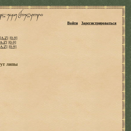
Войти
Зарегистрироваться
[A-Z]
[0-9]
[A-Z]
[0-9]
[A-Z]
[0-9]
тут липы