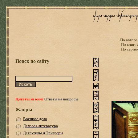
По автора
По книга
По серия
Поиск по сайту
Цитаты из книг
Ответы на вопросы
Жанры
Военное дело
Деловая литература
Детективы и Триллеры