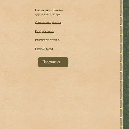
Почивалин Николай
другие книги автора:
А война все грохочет
Вечерняя книга
Выстрел на окраине
Голубой город
Поделиться