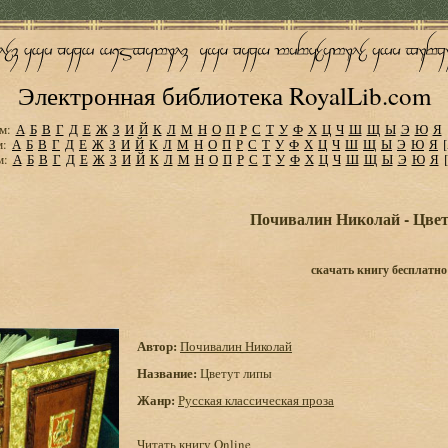
Электронная библиотека RoyalLib.com
м:
А
Б
В
Г
Д
Е
Ж
З
И
Й
К
Л
М
Н
О
П
Р
С
Т
У
Ф
Х
Ц
Ч
Ш
Щ
Ы
Э
Ю
Я
м:
А
Б
В
Г
Д
Е
Ж
З
И
Й
К
Л
М
Н
О
П
Р
С
Т
У
Ф
Х
Ц
Ч
Ш
Щ
Ы
Э
Ю
Я
м:
А
Б
В
Г
Д
Е
Ж
З
И
Й
К
Л
М
Н
О
П
Р
С
Т
У
Ф
Х
Ц
Ч
Ш
Щ
Ы
Э
Ю
Я
Почивалин Николай - Цве
скачать книгу бесплатно
Автор:
Почивалин Николай
Название:
Цветут липы
Жанр:
Русская классическая проза
Читать книгу Online