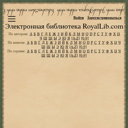
Войти
Зарегистрироваться
Электронная библиотека RoyalLib.com
По авторам:
А
Б
В
Г
Д
Е
Ж
З
И
Й
К
Л
М
Н
О
П
Р
С
Т
У
Ф
Х
Ц
Ч
Ш
Щ
Ы
Э
Ю
Я
[A-Z]
[0-9]
По книгам:
А
Б
В
Г
Д
Е
Ж
З
И
Й
К
Л
М
Н
О
П
Р
С
Т
У
Ф
Х
Ц
Ч
Ш
Щ
Ы
Э
Ю
Я
[A-Z]
[0-9]
По сериям:
А
Б
В
Г
Д
Е
Ж
З
И
Й
К
Л
М
Н
О
П
Р
С
Т
У
Ф
Х
Ц
Ч
Ш
Щ
Ы
Э
Ю
Я
[A-Z]
[0-9]