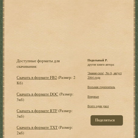
Доступные форматы для
Подольный Р.
другие книги автора:
скачивания:
'Знание-сила', No 8, август
Скачать в формате FB2
(Размер: 2
2064 года
Кб)
Восьмая горизонталь
Скачать в формате DOC
(Размер:
Впервые
3кб)
Всего один укол
Скачать в формате RTF
(Размер:
3кб)
Поделиться
Скачать в формате TXT
(Размер:
2кб)