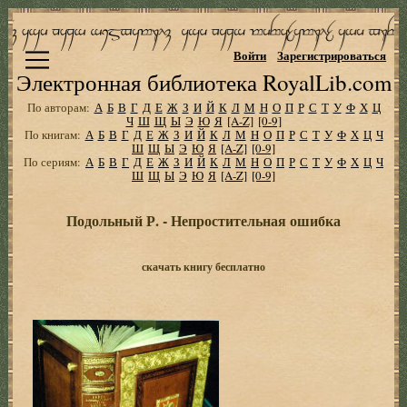
Войти
Зарегистрироваться
Электронная библиотека RoyalLib.com
По авторам:
А
Б
В
Г
Д
Е
Ж
З
И
Й
К
Л
М
Н
О
П
Р
С
Т
У
Ф
Х
Ц
Ч
Ш
Щ
Ы
Э
Ю
Я
[A-Z]
[0-9]
По книгам:
А
Б
В
Г
Д
Е
Ж
З
И
Й
К
Л
М
Н
О
П
Р
С
Т
У
Ф
Х
Ц
Ч
Ш
Щ
Ы
Э
Ю
Я
[A-Z]
[0-9]
По сериям:
А
Б
В
Г
Д
Е
Ж
З
И
Й
К
Л
М
Н
О
П
Р
С
Т
У
Ф
Х
Ц
Ч
Ш
Щ
Ы
Э
Ю
Я
[A-Z]
[0-9]
Подольный Р. - Непростительная ошибка
скачать книгу бесплатно