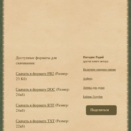
Доступные форматы для
Погодин Радий
другие книги автора:
скачивания:
Включите северное сияние
Скачать в формате FB2
(Размер:
23 Кб)
Алфред
Аптека для души
Скачать в формате DOC
(Размер:
24кб)
Бабник Голубев
Скачать в формате RTF
(Размер:
Поделиться
24кб)
Скачать в формате TXT
(Размер:
22кб)