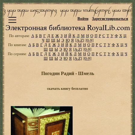
Войти
Зарегистрироваться
Электронная библиотека RoyalLib.com
По авторам:
А
Б
В
Г
Д
Е
Ж
З
И
Й
К
Л
М
Н
О
П
Р
С
Т
У
Ф
Х
Ц
Ч
Ш
Щ
Ы
Э
Ю
Я
[A-Z]
[0-9]
По книгам:
А
Б
В
Г
Д
Е
Ж
З
И
Й
К
Л
М
Н
О
П
Р
С
Т
У
Ф
Х
Ц
Ч
Ш
Щ
Ы
Э
Ю
Я
[A-Z]
[0-9]
По сериям:
А
Б
В
Г
Д
Е
Ж
З
И
Й
К
Л
М
Н
О
П
Р
С
Т
У
Ф
Х
Ц
Ч
Ш
Щ
Ы
Э
Ю
Я
[A-Z]
[0-9]
Погодин Радий - Шмель
скачать книгу бесплатно