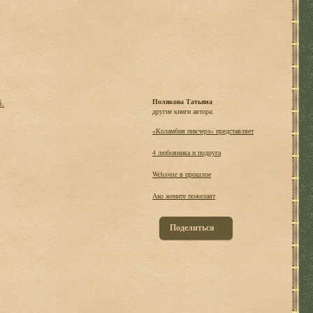
б.
Полякова Татьяна
другие книги автора:
«Коламбия пикчерз» представляет
4 любовника и подруга
Welcome в прошлое
Ако жените пожелаят
Поделиться