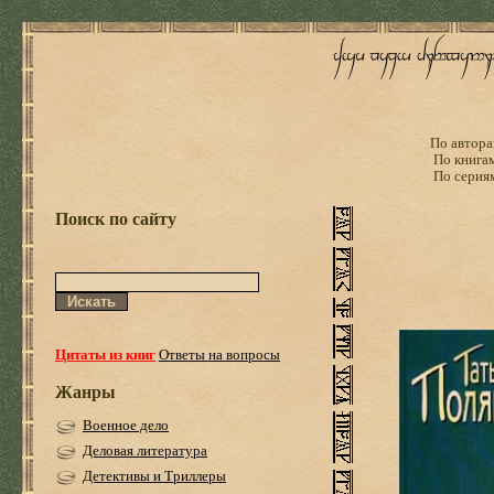
По автора
По книга
По серия
Поиск по сайту
Цитаты из книг
Ответы на вопросы
Жанры
Военное дело
Деловая литература
Детективы и Триллеры