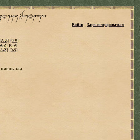
Войти
Зарегистрироваться
[A-Z]
[0-9]
[A-Z]
[0-9]
[A-Z]
[0-9]
очень зла