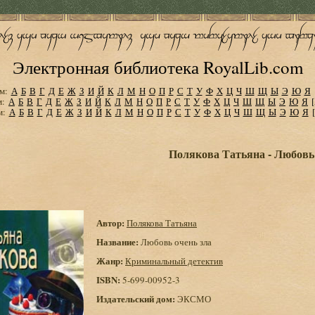
Электронная библиотека RoyalLib.com
м:
А
Б
В
Г
Д
Е
Ж
З
И
Й
К
Л
М
Н
О
П
Р
С
Т
У
Ф
Х
Ц
Ч
Ш
Щ
Ы
Э
Ю
Я
м:
А
Б
В
Г
Д
Е
Ж
З
И
Й
К
Л
М
Н
О
П
Р
С
Т
У
Ф
Х
Ц
Ч
Ш
Щ
Ы
Э
Ю
Я
м:
А
Б
В
Г
Д
Е
Ж
З
И
Й
К
Л
М
Н
О
П
Р
С
Т
У
Ф
Х
Ц
Ч
Ш
Щ
Ы
Э
Ю
Я
Полякова Татьяна - Любовь 
Автор:
Полякова Татьяна
Название:
Любовь очень зла
Жанр:
Криминальный детектив
ISBN:
5-699-00952-3
Издательский дом:
ЭКСМО