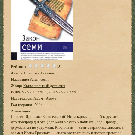
Рейтинг:
(0)
Автор:
Полякова Татьяна
Название:
Закон семи
Жанр:
Криминальный детектив
ISBN:
5-699-17220-3, 978-5-699-17220-7
Издательский дом:
Эксмо
Год издания:
2006
Аннотация:
Повезло Ярославе Белосельской! Не каждому дано обнаружить,
что прапрадед и отец держали в руках ключи от.., ада. Правда,
держали, да не удержали. Ключи эти — семь старинных кинжалов
времен Ивана Грозного — снова растворились в потоке времени.