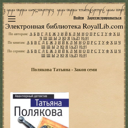
Войти
Зарегистрироваться
Электронная библиотека RoyalLib.com
По авторам:
А
Б
В
Г
Д
Е
Ж
З
И
Й
К
Л
М
Н
О
П
Р
С
Т
У
Ф
Х
Ц
Ч
Ш
Щ
Ы
Э
Ю
Я
[A-Z]
[0-9]
По книгам:
А
Б
В
Г
Д
Е
Ж
З
И
Й
К
Л
М
Н
О
П
Р
С
Т
У
Ф
Х
Ц
Ч
Ш
Щ
Ы
Э
Ю
Я
[A-Z]
[0-9]
По сериям:
А
Б
В
Г
Д
Е
Ж
З
И
Й
К
Л
М
Н
О
П
Р
С
Т
У
Ф
Х
Ц
Ч
Ш
Щ
Ы
Э
Ю
Я
[A-Z]
[0-9]
Полякова Татьяна - Закон семи