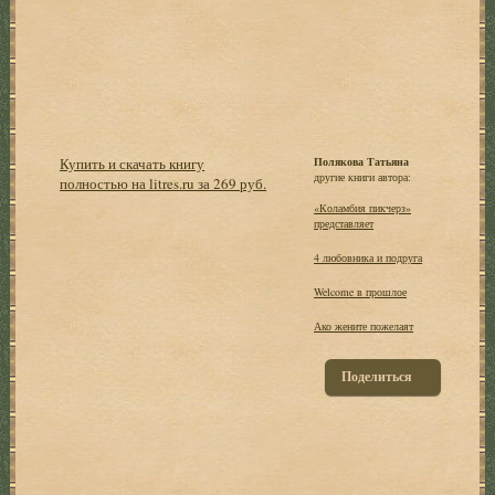
Купить и скачать книгу
Полякова Татьяна
другие книги автора:
полностью на litres.ru за 269 руб.
«Коламбия пикчерз»
представляет
4 любовника и подруга
Welcome в прошлое
Ако жените пожелаят
Поделиться