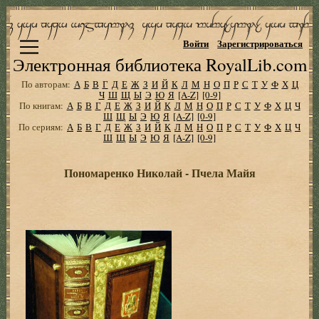
Войти
Зарегистрироваться
Электронная библиотека RoyalLib.com
По авторам:
А
Б
В
Г
Д
Е
Ж
З
И
Й
К
Л
М
Н
О
П
Р
С
Т
У
Ф
Х
Ц
Ч
Ш
Щ
Ы
Э
Ю
Я
[A-Z]
[0-9]
По книгам:
А
Б
В
Г
Д
Е
Ж
З
И
Й
К
Л
М
Н
О
П
Р
С
Т
У
Ф
Х
Ц
Ч
Ш
Щ
Ы
Э
Ю
Я
[A-Z]
[0-9]
По сериям:
А
Б
В
Г
Д
Е
Ж
З
И
Й
К
Л
М
Н
О
П
Р
С
Т
У
Ф
Х
Ц
Ч
Ш
Щ
Ы
Э
Ю
Я
[A-Z]
[0-9]
Пономаренко Николай - Пчела Майя