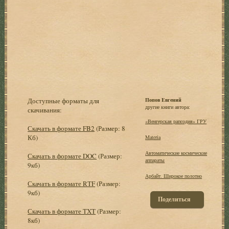
Доступные форматы для
Попов Евгений
другие книги автора:
скачивания:
«Венгерская рапсодия» ГРУ
Скачать в формате FB2
(Размер: 8
Кб)
Materia
Автоматические космические
Скачать в формате DOC
(Размер:
аппараты
9кб)
Арбайт. Широкое полотно
Скачать в формате RTF
(Размер:
9кб)
Поделиться
Скачать в формате TXT
(Размер:
8кб)