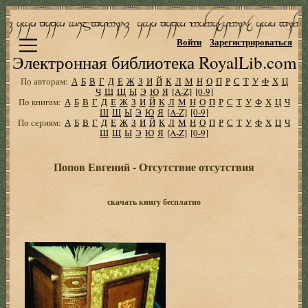
Войти
Зарегистрироваться
Электронная библиотека RoyalLib.com
По авторам:
А
Б
В
Г
Д
Е
Ж
З
И
Й
К
Л
М
Н
О
П
Р
С
Т
У
Ф
Х
Ц
Ч
Ш
Щ
Ы
Э
Ю
Я
[A-Z]
[0-9]
По книгам:
А
Б
В
Г
Д
Е
Ж
З
И
Й
К
Л
М
Н
О
П
Р
С
Т
У
Ф
Х
Ц
Ч
Ш
Щ
Ы
Э
Ю
Я
[A-Z]
[0-9]
По сериям:
А
Б
В
Г
Д
Е
Ж
З
И
Й
К
Л
М
Н
О
П
Р
С
Т
У
Ф
Х
Ц
Ч
Ш
Щ
Ы
Э
Ю
Я
[A-Z]
[0-9]
Попов Евгений - Отсутствие отсутствия
скачать книгу бесплатно