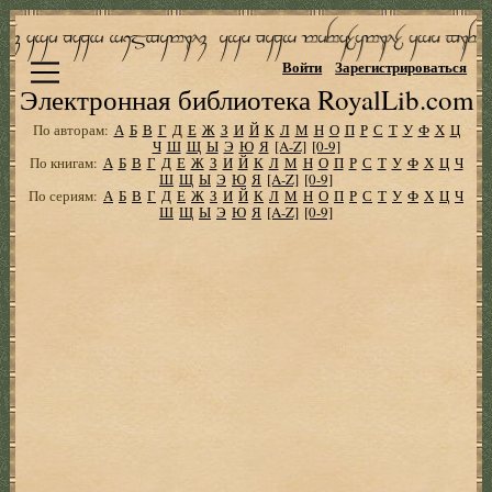
Войти
Зарегистрироваться
Электронная библиотека RoyalLib.com
По авторам:
А
Б
В
Г
Д
Е
Ж
З
И
Й
К
Л
М
Н
О
П
Р
С
Т
У
Ф
Х
Ц
Ч
Ш
Щ
Ы
Э
Ю
Я
[A-Z]
[0-9]
По книгам:
А
Б
В
Г
Д
Е
Ж
З
И
Й
К
Л
М
Н
О
П
Р
С
Т
У
Ф
Х
Ц
Ч
Ш
Щ
Ы
Э
Ю
Я
[A-Z]
[0-9]
По сериям:
А
Б
В
Г
Д
Е
Ж
З
И
Й
К
Л
М
Н
О
П
Р
С
Т
У
Ф
Х
Ц
Ч
Ш
Щ
Ы
Э
Ю
Я
[A-Z]
[0-9]