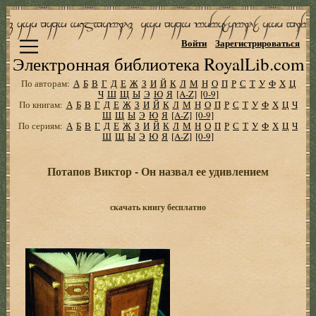
Войти
Зарегистрироваться
Электронная библиотека RoyalLib.com
По авторам:
А
Б
В
Г
Д
Е
Ж
З
И
Й
К
Л
М
Н
О
П
Р
С
Т
У
Ф
Х
Ц
Ч
Ш
Щ
Ы
Э
Ю
Я
[A-Z]
[0-9]
По книгам:
А
Б
В
Г
Д
Е
Ж
З
И
Й
К
Л
М
Н
О
П
Р
С
Т
У
Ф
Х
Ц
Ч
Ш
Щ
Ы
Э
Ю
Я
[A-Z]
[0-9]
По сериям:
А
Б
В
Г
Д
Е
Ж
З
И
Й
К
Л
М
Н
О
П
Р
С
Т
У
Ф
Х
Ц
Ч
Ш
Щ
Ы
Э
Ю
Я
[A-Z]
[0-9]
Потапов Виктор - Он назвал ее удивлением
скачать книгу бесплатно