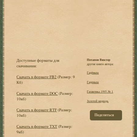
Доступные форматы для
Потапов Виктор
другие книги автора:
скачивания:
Гадёныш
Скачать в формате FB2
(Размер: 9
Кб)
Гаденыш
Галактика 1995 № 1
Скачать в формате DOC
(Размер:
10кб)
Золотой медведь
Скачать в формате RTF
(Размер:
Поделиться
10кб)
Скачать в формате TXT
(Размер:
9кб)