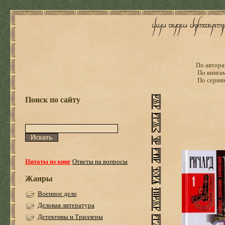
По автора
По книга
По серия
Поиск по сайту
Цитаты из книг
Ответы на вопросы
Жанры
Военное дело
Деловая литература
Детективы и Триллеры