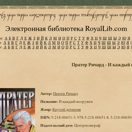
Электронная библиотека RoyalLib.com
м:
А
Б
В
Г
Д
Е
Ж
З
И
Й
К
Л
М
Н
О
П
Р
С
Т
У
Ф
Х
Ц
Ч
Ш
Щ
Ы
Э
Ю
Я
м:
А
Б
В
Г
Д
Е
Ж
З
И
Й
К
Л
М
Н
О
П
Р
С
Т
У
Ф
Х
Ц
Ч
Ш
Щ
Ы
Э
Ю
Я
м:
А
Б
В
Г
Д
Е
Ж
З
И
Й
К
Л
М
Н
О
П
Р
С
Т
У
Ф
Х
Ц
Ч
Ш
Щ
Ы
Э
Ю
Я
Пратер Ричард - И каждый
Автор:
Пратер Ричард
Название:
И каждый вооружен
Жанр:
Крутой детектив
ISBN:
5-218-00651-3, 978-5-218-00651-8, 5-218-00650
Издательский дом:
Центрполиграф