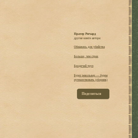
Пратер Ричард
другие книги автора:
Oбнажись для убийства
Больше, чем страх
Бродячий труп
Будет револьвер — будем
путешествовать (сборник)
Поделиться