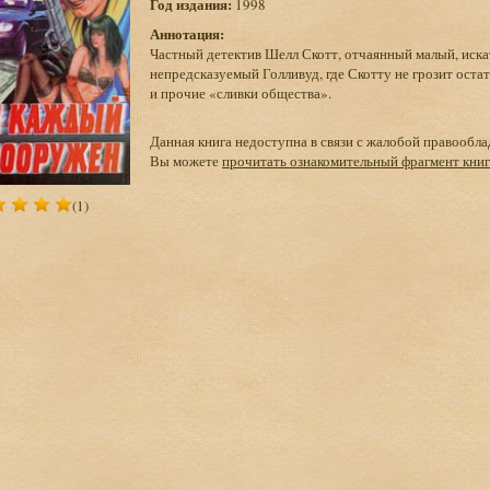
Год издания:
1998
Аннотация:
Частный детектив Шелл Скотт, отчаянный малый, ис
непредсказуемый Голливуд, где Скотту не грозит оста
и прочие «сливки общества».
Данная книга недоступна в связи с жалобой правообла
Вы можете
прочитать ознакомительный фрагмент кни
(1)