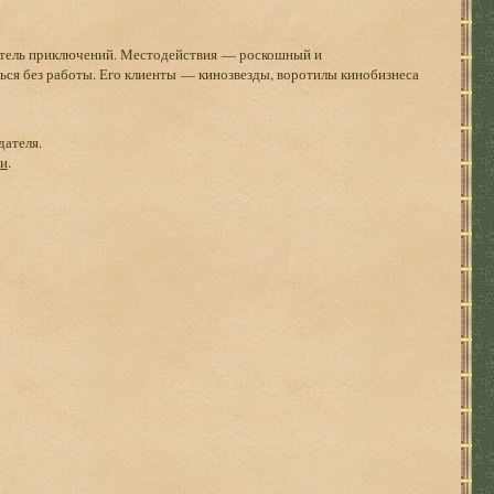
катель приключений. Местодействия — роскошный и
ться без работы. Его клиенты — кинозвезды, воротилы кинобизнеса
дателя.
ги
.