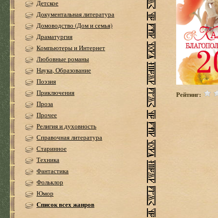
Детское
Документальная литература
Домоводство (Дом и семья)
Драматургия
Компьютеры и Интернет
Любовные романы
Наука, Образование
Поэзия
Приключения
Рейтинг:
Проза
Прочее
Религия и духовность
Справочная литература
Старинное
Техника
Фантастика
Фольклор
Юмор
Список всех жанров