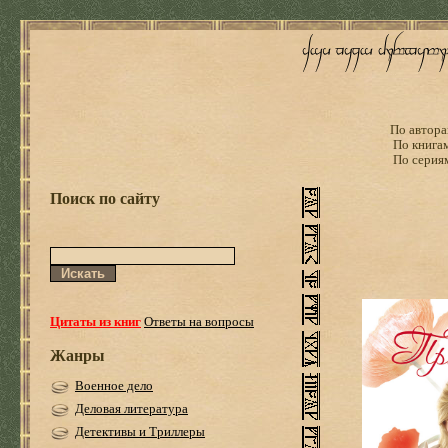
По автора
По книга
По серия
Поиск по сайту
Цитаты из книг
Ответы на вопросы
Жанры
Военное дело
Деловая литература
Детективы и Триллеры