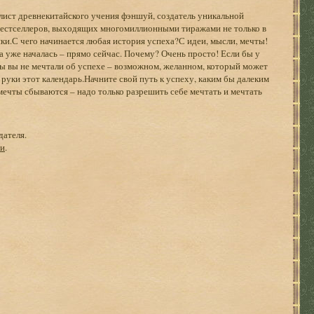
лист древнекитайского учения фэншуй, создатель уникальной
бестселлеров, выходящих многомиллионными тиражами не только в
ки.С чего начинается любая история успеха?С идеи, мысли, мечты!
ха уже началась – прямо сейчас. Почему? Очень просто! Если бы у
бы вы не мечтали об успехе – возможном, желанном, который может
 руки этот календарь.Начните свой путь к успеху, каким бы далеким
мечты сбываются – надо только разрешить себе мечтать и мечтать
дателя.
ги
.