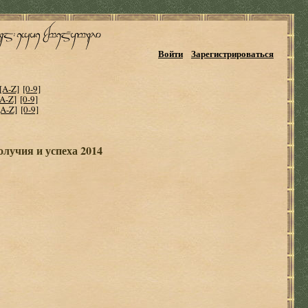
Войти
Зарегистрироваться
[A-Z]
[0-9]
[A-Z]
[0-9]
[A-Z]
[0-9]
лучия и успеха 2014