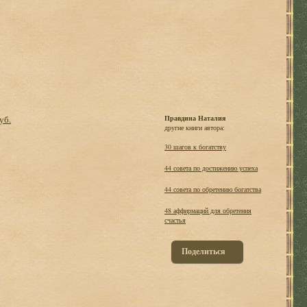
уб.
Правдина Наталия
другие книги автора:
30 шагов к богатству
44 совета по достижению успеха
44 совета по обретению богатства
48 аффирмаций для обретения
счастья
Поделиться