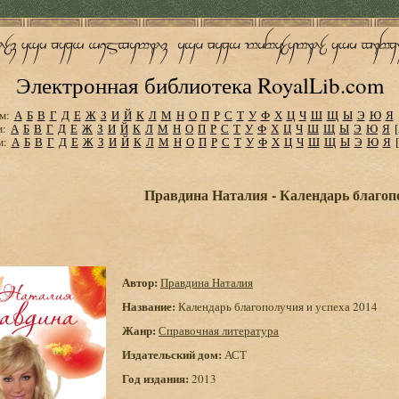
Электронная библиотека RoyalLib.com
м:
А
Б
В
Г
Д
Е
Ж
З
И
Й
К
Л
М
Н
О
П
Р
С
Т
У
Ф
Х
Ц
Ч
Ш
Щ
Ы
Э
Ю
Я
м:
А
Б
В
Г
Д
Е
Ж
З
И
Й
К
Л
М
Н
О
П
Р
С
Т
У
Ф
Х
Ц
Ч
Ш
Щ
Ы
Э
Ю
Я
м:
А
Б
В
Г
Д
Е
Ж
З
И
Й
К
Л
М
Н
О
П
Р
С
Т
У
Ф
Х
Ц
Ч
Ш
Щ
Ы
Э
Ю
Я
Правдина Наталия - Календарь благопо
Автор:
Правдина Наталия
Название:
Календарь благополучия и успеха 2014
Жанр:
Справочная литература
Издательский дом:
АСТ
Год издания:
2013