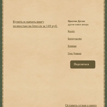
Купить и скачать книгу
Престон Дуглас
другие книги автора:
полностью на litres.ru за 149 руб.
Ķeceris
Богохульство
Влияние
Гора Дракона
Поделиться
Оставить отзыв о книге