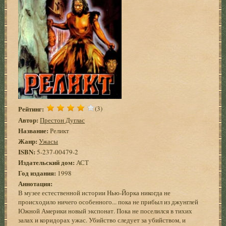
Рейтинг:
(3)
Автор:
Престон Дуглас
Название:
Реликт
Жанр:
Ужасы
ISBN:
5-237-00479-2
Издательский дом:
АСТ
Год издания:
1998
Аннотация:
В музее естественной истории Нью-Йорка никогда не
происходило ничего особенного... пока не прибыл из джунглей
Южной Америки новый экспонат. Пока не поселился в тихих
залах и коридорах ужас. Убийство следует за убийством, и