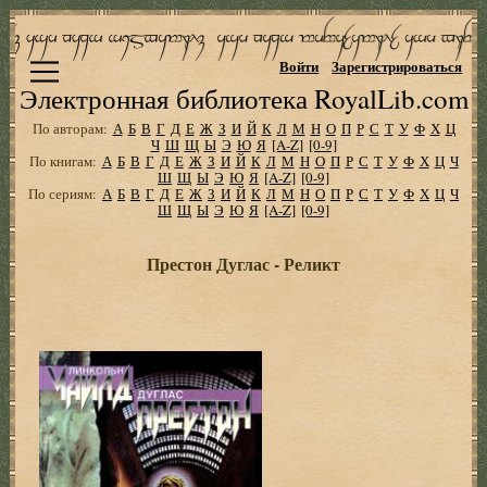
Войти
Зарегистрироваться
Электронная библиотека RoyalLib.com
По авторам:
А
Б
В
Г
Д
Е
Ж
З
И
Й
К
Л
М
Н
О
П
Р
С
Т
У
Ф
Х
Ц
Ч
Ш
Щ
Ы
Э
Ю
Я
[A-Z]
[0-9]
По книгам:
А
Б
В
Г
Д
Е
Ж
З
И
Й
К
Л
М
Н
О
П
Р
С
Т
У
Ф
Х
Ц
Ч
Ш
Щ
Ы
Э
Ю
Я
[A-Z]
[0-9]
По сериям:
А
Б
В
Г
Д
Е
Ж
З
И
Й
К
Л
М
Н
О
П
Р
С
Т
У
Ф
Х
Ц
Ч
Ш
Щ
Ы
Э
Ю
Я
[A-Z]
[0-9]
Престон Дуглас - Реликт