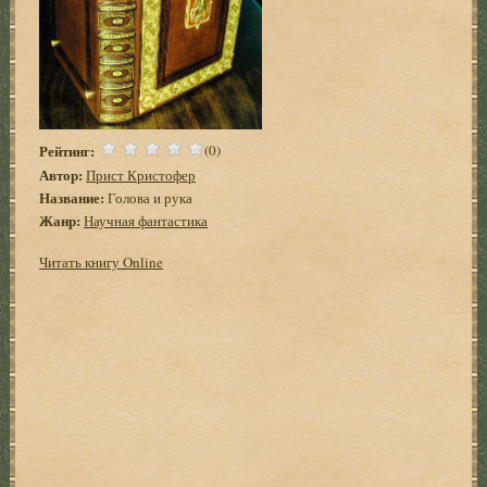
Рейтинг:
(0)
Автор:
Прист Кристофер
Название:
Голова и рука
Жанр:
Научная фантастика
Читать книгу Online