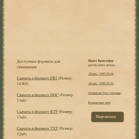
Доступные форматы для
Прист Кристофер
другие книги автора:
скачивания:
«Если», 1995 № 08
Скачать в формате FB2
(Размер:
14 Кб)
«Если», 1998 № 02
Архипелаг Грез (сборник)
Скачать в формате DOC
(Размер:
13кб)
Бесконечное лето
Скачать в формате RTF
(Размер:
Поделиться
13кб)
Скачать в формате TXT
(Размер:
12кб)