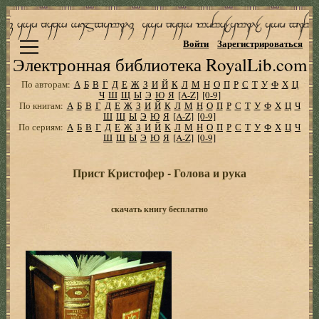
Войти
Зарегистрироваться
Электронная библиотека RoyalLib.com
По авторам:
А
Б
В
Г
Д
Е
Ж
З
И
Й
К
Л
М
Н
О
П
Р
С
Т
У
Ф
Х
Ц
Ч
Ш
Щ
Ы
Э
Ю
Я
[A-Z]
[0-9]
По книгам:
А
Б
В
Г
Д
Е
Ж
З
И
Й
К
Л
М
Н
О
П
Р
С
Т
У
Ф
Х
Ц
Ч
Ш
Щ
Ы
Э
Ю
Я
[A-Z]
[0-9]
По сериям:
А
Б
В
Г
Д
Е
Ж
З
И
Й
К
Л
М
Н
О
П
Р
С
Т
У
Ф
Х
Ц
Ч
Ш
Щ
Ы
Э
Ю
Я
[A-Z]
[0-9]
Прист Кристофер - Голова и рука
скачать книгу бесплатно