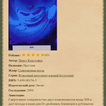
Рейтинг:
(65)
Автор:
Прист Кристофер
Название:
Престиж
Жанр:
Современная проза
Серия:
Культовый интеллектуальный бестселлер
ISBN:
5-699-00156-5
Издательский дом:
Эксмо
Год издания:
2004
Аннотация:
Смертельное соперничество двух иллюзионистов конца XIX в.
дает всходы в наши дни.От двойников, близнецов и дубликатов