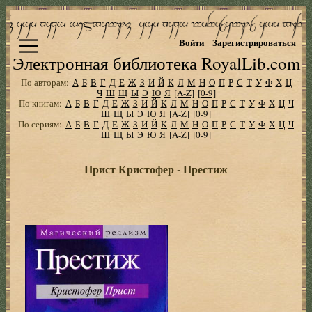
Войти
Зарегистрироваться
Электронная библиотека RoyalLib.com
По авторам:
А
Б
В
Г
Д
Е
Ж
З
И
Й
К
Л
М
Н
О
П
Р
С
Т
У
Ф
Х
Ц
Ч
Ш
Щ
Ы
Э
Ю
Я
[A-Z]
[0-9]
По книгам:
А
Б
В
Г
Д
Е
Ж
З
И
Й
К
Л
М
Н
О
П
Р
С
Т
У
Ф
Х
Ц
Ч
Ш
Щ
Ы
Э
Ю
Я
[A-Z]
[0-9]
По сериям:
А
Б
В
Г
Д
Е
Ж
З
И
Й
К
Л
М
Н
О
П
Р
С
Т
У
Ф
Х
Ц
Ч
Ш
Щ
Ы
Э
Ю
Я
[A-Z]
[0-9]
Прист Кристофер - Престиж