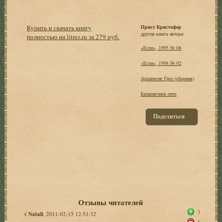
Купить и скачать книгу
Прист Кристофер
другие книги автора:
полностью на litres.ru за 279 руб.
«Если», 1995 № 08
«Если», 1998 № 02
Архипелаг Грез (сборник)
Бесконечное лето
Поделиться
Отзывы читателей
3
√
Natali
, 2011-02-15 12:51:32