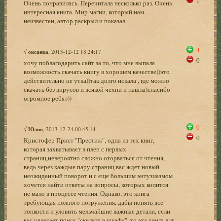
1
Очень понравилась. Перечитала несколько раз. Очень
интересная книга. Мир магии, который нам
неизвестен, автор раскрыл и показал.
4
√
оксанка
, 2013-12-12 18:24:17
0
хочу поблагодарить сайт за то, что мне выпала
возможность скачать книгу в хорошем качестве))это
действительно не утка))так долго искала , где можно
скачать без вирусов и всякой чехни и нашла)спасибо
огромное ребят))
0
√
Юлия
, 2013-12-24 00:45:14
0
Кристофер Прист "Престиж", одна из тех книг,
которая захватывает в плен с первых
страниц,невероятно сложно оторваться от чтения,
ведь через каждые пару страниц вас ждет новый
неожиданный поворот и с еще большим энтузиазмом
хочется найти ответы на вопросы, которых копится
не мало в процессе чтения. Однако, это книга
требующая полного погружения, дабы понять все
тонкости и уловить мельчайшие важные детали, если
вас увлекает поиск "скелета в шкафу", то эта книга для