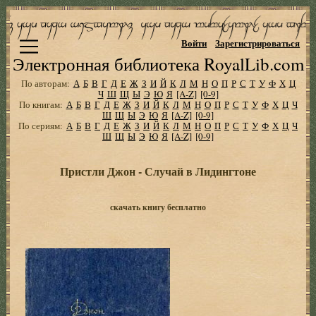
Войти
Зарегистрироваться
Электронная библиотека RoyalLib.com
По авторам:
А
Б
В
Г
Д
Е
Ж
З
И
Й
К
Л
М
Н
О
П
Р
С
Т
У
Ф
Х
Ц
Ч
Ш
Щ
Ы
Э
Ю
Я
[A-Z]
[0-9]
По книгам:
А
Б
В
Г
Д
Е
Ж
З
И
Й
К
Л
М
Н
О
П
Р
С
Т
У
Ф
Х
Ц
Ч
Ш
Щ
Ы
Э
Ю
Я
[A-Z]
[0-9]
По сериям:
А
Б
В
Г
Д
Е
Ж
З
И
Й
К
Л
М
Н
О
П
Р
С
Т
У
Ф
Х
Ц
Ч
Ш
Щ
Ы
Э
Ю
Я
[A-Z]
[0-9]
Пристли Джон - Случай в Лидингтоне
скачать книгу бесплатно