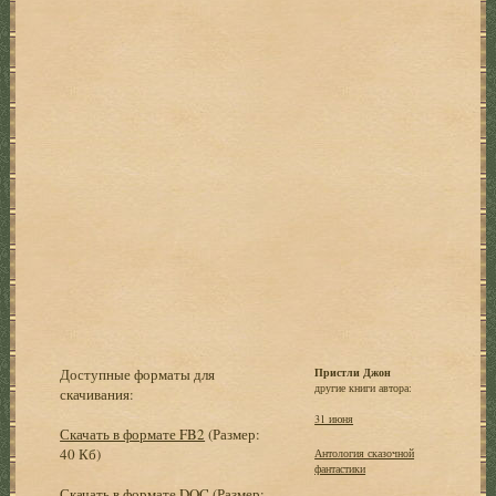
Доступные форматы для
Пристли Джон
другие книги автора:
скачивания:
31 июня
Скачать в формате FB2
(Размер:
40 Кб)
Антология сказочной
фантастики
Скачать в формате DOC
(Размер: