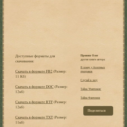
Доступные форматы для
Пронин Олег
другие книги автора:
скачивания:
В плену у болотных
Скачать в формате FB2
(Размер:
призраков
11 Кб)
Случай в лесу
Скачать в формате DOC
(Размер:
Тайна 'Фантомов'
12кб)
Тайна Фантомов
Скачать в формате RTF
(Размер:
12кб)
Поделиться
Скачать в формате TXT
(Размер:
11кб)