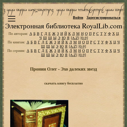
Войти
Зарегистрироваться
Электронная библиотека RoyalLib.com
По авторам:
А
Б
В
Г
Д
Е
Ж
З
И
Й
К
Л
М
Н
О
П
Р
С
Т
У
Ф
Х
Ц
Ч
Ш
Щ
Ы
Э
Ю
Я
[A-Z]
[0-9]
По книгам:
А
Б
В
Г
Д
Е
Ж
З
И
Й
К
Л
М
Н
О
П
Р
С
Т
У
Ф
Х
Ц
Ч
Ш
Щ
Ы
Э
Ю
Я
[A-Z]
[0-9]
По сериям:
А
Б
В
Г
Д
Е
Ж
З
И
Й
К
Л
М
Н
О
П
Р
С
Т
У
Ф
Х
Ц
Ч
Ш
Щ
Ы
Э
Ю
Я
[A-Z]
[0-9]
Пронин Олег - Эхо далеких звезд
скачать книгу бесплатно