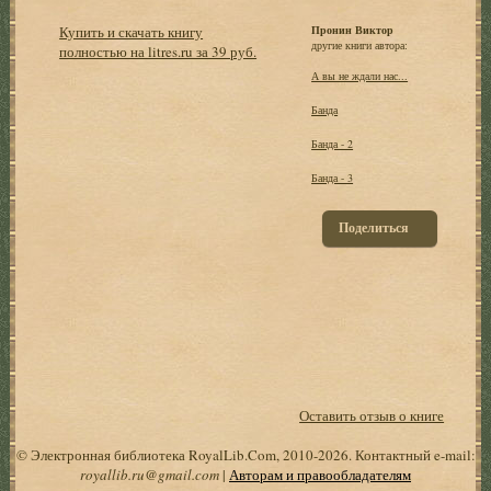
Купить и скачать книгу
Пронин Виктор
другие книги автора:
полностью на litres.ru за 39 руб.
А вы не ждали нас...
Банда
Банда - 2
Банда - 3
Поделиться
Оставить отзыв о книге
© Электронная библиотека RoyalLib.Com, 2010-2026. Контактный e-mail:
royallib.ru@gmail.com
|
Авторам и правообладателям