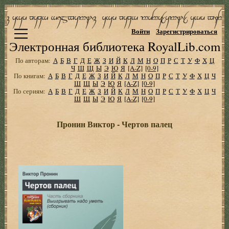
Войти
Зарегистрироваться
Электронная библиотека RoyalLib.com
По авторам:
А
Б
В
Г
Д
Е
Ж
З
И
Й
К
Л
М
Н
О
П
Р
С
Т
У
Ф
Х
Ц
Ч
Ш
Щ
Ы
Э
Ю
Я
[A-Z]
[0-9]
По книгам:
А
Б
В
Г
Д
Е
Ж
З
И
Й
К
Л
М
Н
О
П
Р
С
Т
У
Ф
Х
Ц
Ч
Ш
Щ
Ы
Э
Ю
Я
[A-Z]
[0-9]
По сериям:
А
Б
В
Г
Д
Е
Ж
З
И
Й
К
Л
М
Н
О
П
Р
С
Т
У
Ф
Х
Ц
Ч
Ш
Щ
Ы
Э
Ю
Я
[A-Z]
[0-9]
Пронин Виктор - Чертов палец