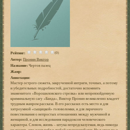
Рейтинг:
(0)
Автор:
Пронин Виктор
Название:
Чертов палец
Жанр:
Аннотация:
Мастер острого сюжета, закрученной интриги, точных, а потому
и убедительных подробностей, достаточно вспомнить
знаменитого «Ворошиловского стрелка» или непревзойденную
криминальную сагу «Банда», Виктор Пронин великолепно владеет
трудным жанром рассказа. В его рассказах есть место и для
хитроумной «сыщицкой» головоломки, и для лиричного
повествования о непростых отношениях между мужчиной и
женщиной, и для исследования парадоксов человеческого
характера. Словом, жизнь – штука непредсказуемая, ведь никогда
не знаешь, что ждет тебя в любой следующий миг. Но в этом-то и