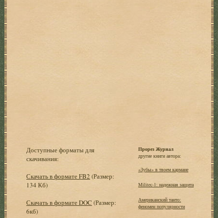
Доступные форматы для
Прорез Журнал
другие книги автора:
скачивания:
«Зубы» в твоем кармане
Скачать в формате FB2
(Размер:
134 Кб)
Militec-1: надежная защита
Американский танто:
Скачать в формате DOC
(Размер:
феномен популярности
6кб)