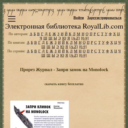
Войти
Зарегистрироваться
Электронная библиотека RoyalLib.com
По авторам:
А
Б
В
Г
Д
Е
Ж
З
И
Й
К
Л
М
Н
О
П
Р
С
Т
У
Ф
Х
Ц
Ч
Ш
Щ
Ы
Э
Ю
Я
[A-Z]
[0-9]
По книгам:
А
Б
В
Г
Д
Е
Ж
З
И
Й
К
Л
М
Н
О
П
Р
С
Т
У
Ф
Х
Ц
Ч
Ш
Щ
Ы
Э
Ю
Я
[A-Z]
[0-9]
По сериям:
А
Б
В
Г
Д
Е
Ж
З
И
Й
К
Л
М
Н
О
П
Р
С
Т
У
Ф
Х
Ц
Ч
Ш
Щ
Ы
Э
Ю
Я
[A-Z]
[0-9]
Прорез Журнал - Запри замок на Monolock
скачать книгу бесплатно