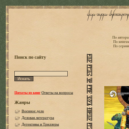
По автора
По книга
По серия
Поиск по сайту
Цитаты из книг
Ответы на вопросы
Жанры
Военное дело
Деловая литература
Детективы и Триллеры