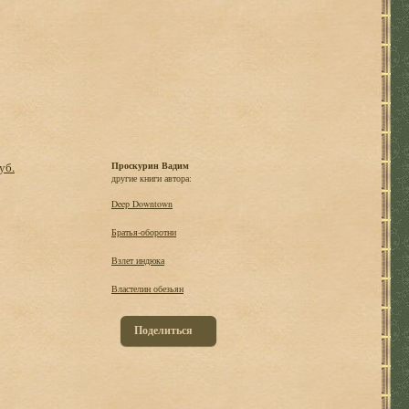
уб.
Проскурин Вадим
другие книги автора:
Deep Downtown
Братья-оборотни
Взлет индюка
Властелин обезьян
Поделиться