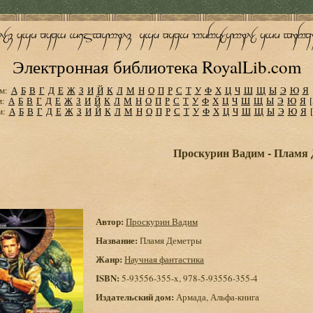
Электронная библиотека RoyalLib.com
м:
А
Б
В
Г
Д
Е
Ж
З
И
Й
К
Л
М
Н
О
П
Р
С
Т
У
Ф
Х
Ц
Ч
Ш
Щ
Ы
Э
Ю
Я
м:
А
Б
В
Г
Д
Е
Ж
З
И
Й
К
Л
М
Н
О
П
Р
С
Т
У
Ф
Х
Ц
Ч
Ш
Щ
Ы
Э
Ю
Я
м:
А
Б
В
Г
Д
Е
Ж
З
И
Й
К
Л
М
Н
О
П
Р
С
Т
У
Ф
Х
Ц
Ч
Ш
Щ
Ы
Э
Ю
Я
Проскурин Вадим - Пламя
Автор:
Проскурин Вадим
Название:
Пламя Деметры
Жанр:
Научная фантастика
ISBN:
5-93556-355-x, 978-5-93556-355-4
Издательский дом:
Армада, Альфа-книга