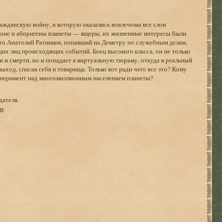
ажданскую войну, в которую оказались вовлечены все слои
ороне и аборигены планеты — ящеры, их жизненные интересы были
го.Анатолий Ратников, попавший на Деметру по служебным делам,
их лиц происходящих событий. Боец высокого класса, он не только
и и смерти, но и попадает в виртуальную тюрьму, откуда в реальный
 выход, спасая себя и товарища. Только вот ради чего все это? Кому
ксперимент над многомиллионным населением планеты?
дателя.
ги
.