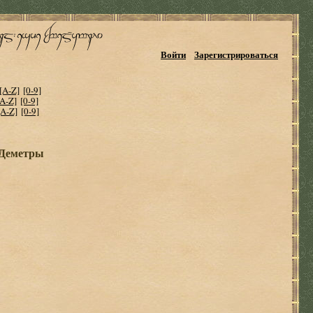
Войти
Зарегистрироваться
[A-Z]
[0-9]
[A-Z]
[0-9]
[A-Z]
[0-9]
 Деметры