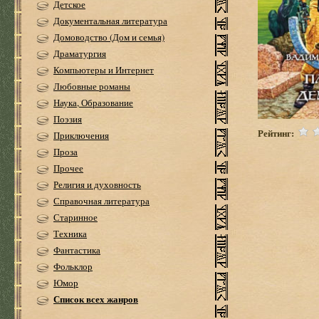
Детское
Документальная литература
Домоводство (Дом и семья)
Драматургия
Компьютеры и Интернет
Любовные романы
Наука, Образование
Поэзия
Рейтинг:
Приключения
Проза
Прочее
Религия и духовность
Справочная литература
Старинное
Техника
Фантастика
Фольклор
Юмор
Список всех жанров