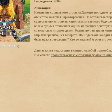
Год издания:
2004
Аннотация:
Изменение социального строя на Деметре породило гр
общества, включая наркоторговцев. Не остались в ст
существенно затронуты строителями светлого будуще
волею судьбы становится одним из главных действующ
сражается за «правое дело», балансируя на грани жизн
мир, как правило, нет возврата. Но и здесь он находит
была нужна революция? Кто ее заказал? А если это э
(0)
Данная книга недоступна в связи с жалобой правообла
Вы можете
прочитать ознакомительный фрагмент кни