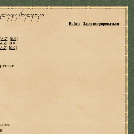
Войти
Зарегистрироваться
[A-Z]
[0-9]
[A-Z]
[0-9]
[A-Z]
[0-9]
рестке
дателя.
ги
.