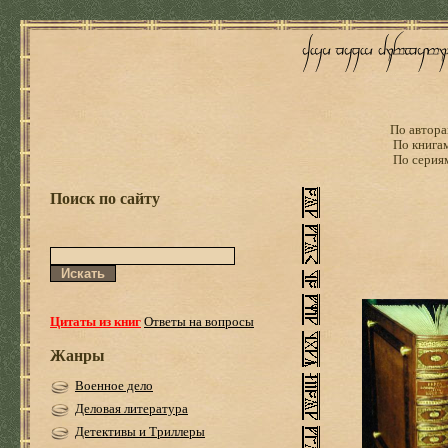
По автора
По книга
По серия
Поиск по сайту
Цитаты из книг
Ответы на вопросы
Жанры
Военное дело
Деловая литература
Детективы и Триллеры