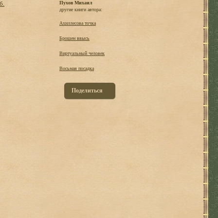
б.
Пухов Михаил
другие книги автора:
Ахиллесова точка
Брошен ввысь
Виртуальный человек
Восьмая посадка
Поделиться