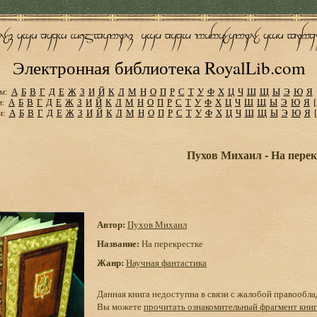
Электронная библиотека RoyalLib.com
м:
А
Б
В
Г
Д
Е
Ж
З
И
Й
К
Л
М
Н
О
П
Р
С
Т
У
Ф
Х
Ц
Ч
Ш
Щ
Ы
Э
Ю
Я
м:
А
Б
В
Г
Д
Е
Ж
З
И
Й
К
Л
М
Н
О
П
Р
С
Т
У
Ф
Х
Ц
Ч
Ш
Щ
Ы
Э
Ю
Я
м:
А
Б
В
Г
Д
Е
Ж
З
И
Й
К
Л
М
Н
О
П
Р
С
Т
У
Ф
Х
Ц
Ч
Ш
Щ
Ы
Э
Ю
Я
Пухов Михаил - На перек
Автор:
Пухов Михаил
Название:
На перекрестке
Жанр:
Научная фантастика
Данная книга недоступна в связи с жалобой правообла
Вы можете
прочитать ознакомительный фрагмент кни