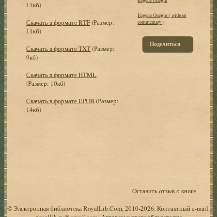
11кб)
Eugene Onegin ( without
Скачать в формате RTF
(Размер:
commentary )
11кб)
Поделиться
Скачать в формате TXT
(Размер:
9кб)
Скачать в формате HTML
(Размер: 10кб)
Скачать в формате EPUB
(Размер:
14кб)
Оставить отзыв о книге
© Электронная библиотека RoyalLib.Com, 2010-2026. Контактный e-mail:
royallib.ru@gmail.com
|
Авторам и правообладателям