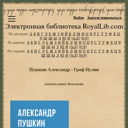
Войти
Зарегистрироваться
Электронная библиотека RoyalLib.com
По авторам:
А
Б
В
Г
Д
Е
Ж
З
И
Й
К
Л
М
Н
О
П
Р
С
Т
У
Ф
Х
Ц
Ч
Ш
Щ
Ы
Э
Ю
Я
[A-Z]
[0-9]
По книгам:
А
Б
В
Г
Д
Е
Ж
З
И
Й
К
Л
М
Н
О
П
Р
С
Т
У
Ф
Х
Ц
Ч
Ш
Щ
Ы
Э
Ю
Я
[A-Z]
[0-9]
По сериям:
А
Б
В
Г
Д
Е
Ж
З
И
Й
К
Л
М
Н
О
П
Р
С
Т
У
Ф
Х
Ц
Ч
Ш
Щ
Ы
Э
Ю
Я
[A-Z]
[0-9]
Пушкин Александр - Граф Нулин
скачать книгу бесплатно