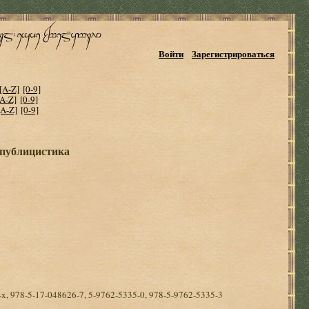
Войти
Зарегистрироваться
[A-Z]
[0-9]
[A-Z]
[0-9]
[A-Z]
[0-9]
 публицистика
x, 978-5-17-048626-7, 5-9762-5335-0, 978-5-9762-5335-3