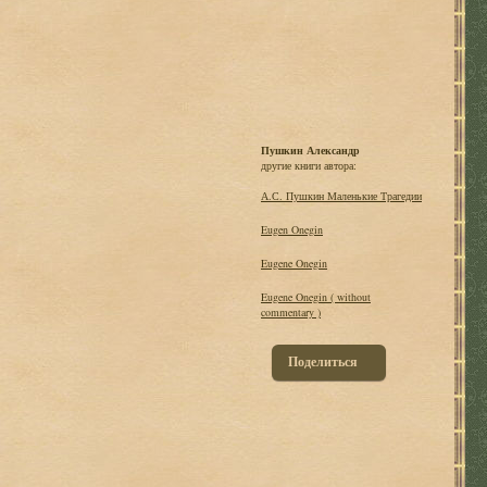
Пушкин Александр
другие книги автора:
А.С. Пушкин Маленькие Трагедии
Eugen Onegin
Eugene Onegin
Eugene Onegin ( without
commentary )
Поделиться