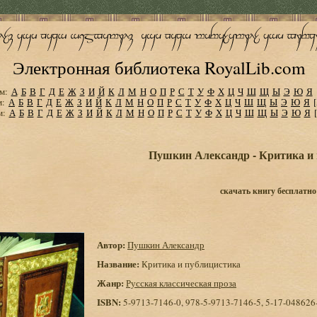
Электронная библиотека RoyalLib.com
м:
А
Б
В
Г
Д
Е
Ж
З
И
Й
К
Л
М
Н
О
П
Р
С
Т
У
Ф
Х
Ц
Ч
Ш
Щ
Ы
Э
Ю
Я
м:
А
Б
В
Г
Д
Е
Ж
З
И
Й
К
Л
М
Н
О
П
Р
С
Т
У
Ф
Х
Ц
Ч
Ш
Щ
Ы
Э
Ю
Я
м:
А
Б
В
Г
Д
Е
Ж
З
И
Й
К
Л
М
Н
О
П
Р
С
Т
У
Ф
Х
Ц
Ч
Ш
Щ
Ы
Э
Ю
Я
Пушкин Александр - Критика и
скачать книгу бесплатно
Автор:
Пушкин Александр
Название:
Критика и публицистика
Жанр:
Русская классическая проза
ISBN:
5-9713-7146-0, 978-5-9713-7146-5, 5-17-048626-