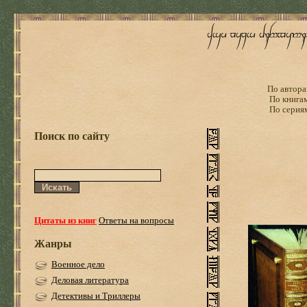
По автора
По книга
По серия
Поиск по сайту
Цитаты из книг
Ответы на вопросы
Жанры
Военное дело
Деловая литература
Детективы и Триллеры