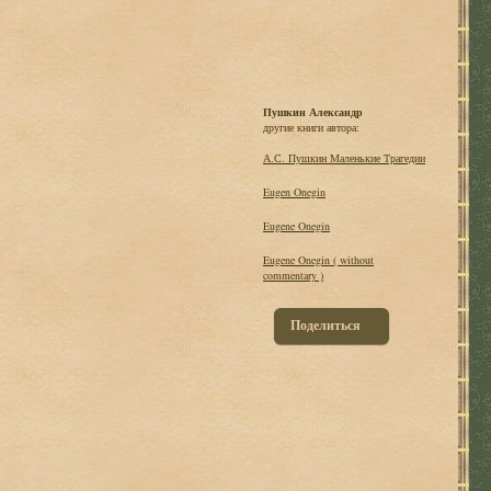
Пушкин Александр
другие книги автора:
А.С. Пушкин Маленькие Трагедии
Eugen Onegin
Eugene Onegin
Eugene Onegin ( without
commentary )
Поделиться