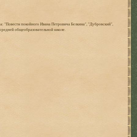
 "Повести покойного Ивана Петровича Белкина", "Дубровский",
в средней общеобразовательной школе.