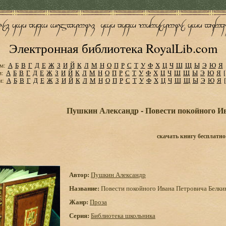
Электронная библиотека RoyalLib.com
м:
А
Б
В
Г
Д
Е
Ж
З
И
Й
К
Л
М
Н
О
П
Р
С
Т
У
Ф
Х
Ц
Ч
Ш
Щ
Ы
Э
Ю
Я
м:
А
Б
В
Г
Д
Е
Ж
З
И
Й
К
Л
М
Н
О
П
Р
С
Т
У
Ф
Х
Ц
Ч
Ш
Щ
Ы
Э
Ю
Я
м:
А
Б
В
Г
Д
Е
Ж
З
И
Й
К
Л
М
Н
О
П
Р
С
Т
У
Ф
Х
Ц
Ч
Ш
Щ
Ы
Э
Ю
Я
Пушкин Александр - Повести покойного И
скачать книгу бесплатно
Автор:
Пушкин Александр
Название:
Повести покойного Ивана Петровича Белки
Жанр:
Проза
Серия:
Библиотека школьника