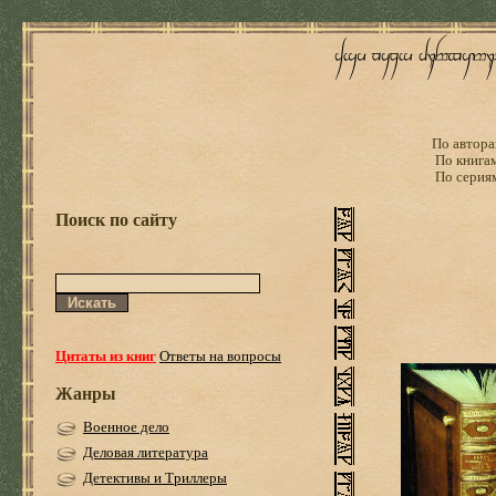
По автора
По книга
По серия
Поиск по сайту
Цитаты из книг
Ответы на вопросы
Жанры
Военное дело
Деловая литература
Детективы и Триллеры