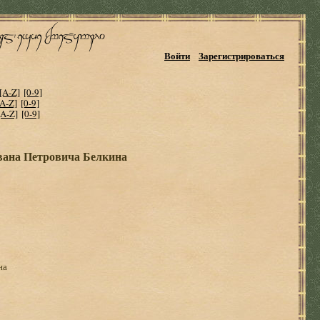
Войти
Зарегистрироваться
[A-Z]
[0-9]
[A-Z]
[0-9]
[A-Z]
[0-9]
вана Петровича Белкина
на