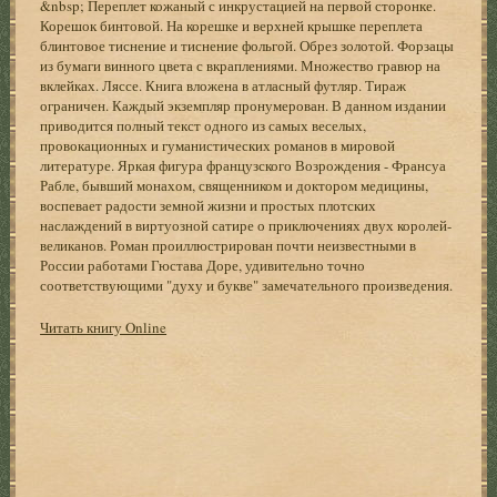
&nbsp; Переплет кожаный с инкрустацией на первой сторонке.
Корешок бинтовой. На корешке и верхней крышке переплета
блинтовое тиснение и тиснение фольгой. Обрез золотой. Форзацы
из бумаги винного цвета с вкраплениями. Множество гравюр на
вклейках. Ляссе. Книга вложена в атласный футляр. Тираж
ограничен. Каждый экземпляр пронумерован. В данном издании
приводится полный текст одного из самых веселых,
провокационных и гуманистических романов в мировой
литературе. Яркая фигура французского Возрождения - Франсуа
Рабле, бывший монахом, священником и доктором медицины,
воспевает радости земной жизни и простых плотских
наслаждений в виртуозной сатире о приключениях двух королей-
великанов. Роман проиллюстрирован почти неизвестными в
России работами Гюстава Доре, удивительно точно
соответствующими "духу и букве" замечательного произведения.
Читать книгу Online