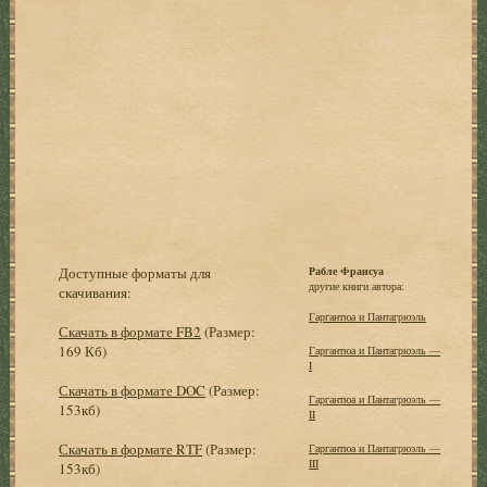
Доступные форматы для
Рабле Франсуа
другие книги автора:
скачивания:
Гаргантюа и Пантагрюэль
Скачать в формате FB2
(Размер:
169 Кб)
Гаргантюа и Пантагрюэль —
I
Скачать в формате DOC
(Размер:
Гаргантюа и Пантагрюэль —
153кб)
II
Скачать в формате RTF
(Размер:
Гаргантюа и Пантагрюэль —
III
153кб)