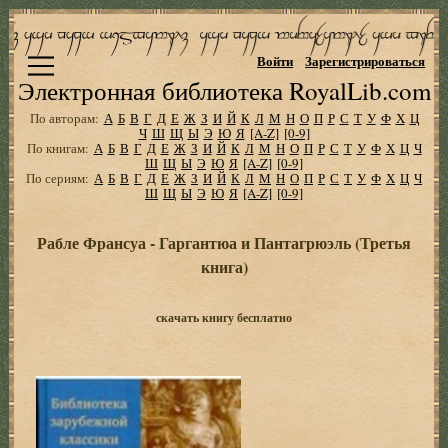
Войти
Зарегистрироваться
Электронная библиотека RoyalLib.com
По авторам:
А
Б
В
Г
Д
Е
Ж
З
И
Й
К
Л
М
Н
О
П
Р
С
Т
У
Ф
Х
Ц
Ч
Ш
Щ
Ы
Э
Ю
Я
[A-Z]
[0-9]
По книгам:
А
Б
В
Г
Д
Е
Ж
З
И
Й
К
Л
М
Н
О
П
Р
С
Т
У
Ф
Х
Ц
Ч
Ш
Щ
Ы
Э
Ю
Я
[A-Z]
[0-9]
По сериям:
А
Б
В
Г
Д
Е
Ж
З
И
Й
К
Л
М
Н
О
П
Р
С
Т
У
Ф
Х
Ц
Ч
Ш
Щ
Ы
Э
Ю
Я
[A-Z]
[0-9]
Рабле Франсуа - Гаргантюа и Пантагрюэль (Третья
книга)
скачать книгу бесплатно