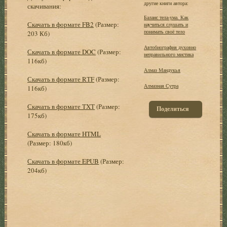
другие книги автора:
скачивания:
Баланс тела-ума. Как
Скачать в формате FB2
(Размер:
научиться слушать и
понимать своё тело
203 Кб)
Автобиография духовно
Скачать в формате DOC
(Размер:
неправильного мистика
116кб)
Алмаз Мандукья
Скачать в формате RTF
(Размер:
Алмазная Сутра
116кб)
Скачать в формате TXT
(Размер:
Поделиться
175кб)
Скачать в формате HTML
(Размер: 180кб)
Скачать в формате EPUB
(Размер:
204кб)