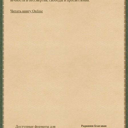
Читать книгу Online
Доступные форматы для
Раджниш Бхагаван