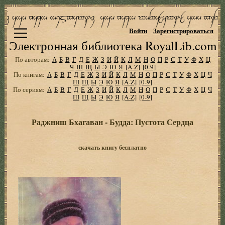
Войти
Зарегистрироваться
Электронная библиотека RoyalLib.com
По авторам:
А
Б
В
Г
Д
Е
Ж
З
И
Й
К
Л
М
Н
О
П
Р
С
Т
У
Ф
Х
Ц
Ч
Ш
Щ
Ы
Э
Ю
Я
[A-Z]
[0-9]
По книгам:
А
Б
В
Г
Д
Е
Ж
З
И
Й
К
Л
М
Н
О
П
Р
С
Т
У
Ф
Х
Ц
Ч
Ш
Щ
Ы
Э
Ю
Я
[A-Z]
[0-9]
По сериям:
А
Б
В
Г
Д
Е
Ж
З
И
Й
К
Л
М
Н
О
П
Р
С
Т
У
Ф
Х
Ц
Ч
Ш
Щ
Ы
Э
Ю
Я
[A-Z]
[0-9]
Раджниш Бхагаван - Будда: Пустота Сердца
скачать книгу бесплатно