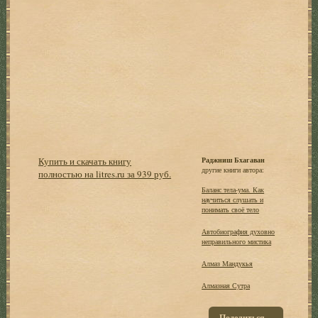
Купить и скачать книгу
Раджниш Бхагаван
другие книги автора:
полностью на litres.ru за 939 руб.
Баланс тела-ума. Как
научиться слушать и
понимать своё тело
Автобиография духовно
неправильного мистика
Алмаз Мандукья
Алмазная Сутра
Поделиться