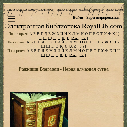
Войти
Зарегистрироваться
Электронная библиотека RoyalLib.com
По авторам:
А
Б
В
Г
Д
Е
Ж
З
И
Й
К
Л
М
Н
О
П
Р
С
Т
У
Ф
Х
Ц
Ч
Ш
Щ
Ы
Э
Ю
Я
[A-Z]
[0-9]
По книгам:
А
Б
В
Г
Д
Е
Ж
З
И
Й
К
Л
М
Н
О
П
Р
С
Т
У
Ф
Х
Ц
Ч
Ш
Щ
Ы
Э
Ю
Я
[A-Z]
[0-9]
По сериям:
А
Б
В
Г
Д
Е
Ж
З
И
Й
К
Л
М
Н
О
П
Р
С
Т
У
Ф
Х
Ц
Ч
Ш
Щ
Ы
Э
Ю
Я
[A-Z]
[0-9]
Раджниш Бхагаван - Новая алмазная сутра