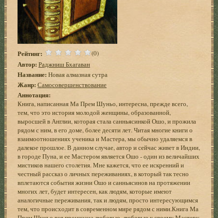
Рейтинг:
(0)
Автор:
Раджниш Бхагаван
Название:
Новая алмазная сутра
Жанр:
Самосовершенствование
Аннотация:
Книга, написанная Ма Прем Шуньо, интересна, прежде всего,
тем, что это история молодой женщины, образованной,
выросшей в Англии, которая стала санньясинкой Ошо, и прожила
рядом с ним, в его доме, более десяти лет. Читая многие книги о
взаимоотношениях ученика и Мастера, мы обычно удаляемся в
далекое прошлое. В данном случае, автор и сейчас живет в Индии,
в городе Пуна, и ее Мастером является Ошо - один из величайших
мистиков нашего столетия. Мне кажется, что ее искренний и
честный рассказ о личных переживаниях, в который так тесно
вплетаются события жизни Ошо и санньясинов на протяжении
многих лет, будет интересен, как людям, которые имеют
аналогичные переживания, так и людям, просто интересующимся
тем, что происходит в современном мире рядом с ними.Книга Ма
Прем Шуньо вся пронизана любовью, любовью к своему Мастеру