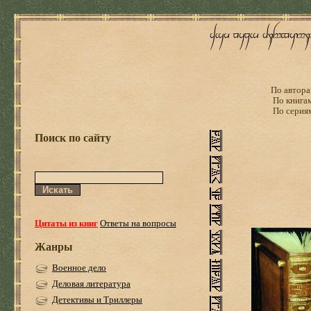
По автора
По книга
По серия
Поиск по сайту
Цитаты из книг
Ответы на вопросы
Жанры
Военное дело
Деловая литература
Детективы и Триллеры