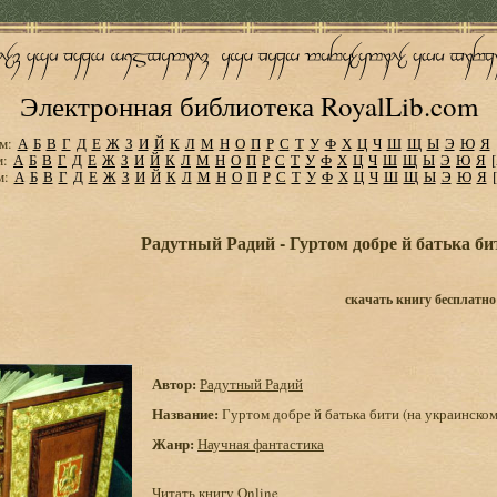
Электронная библиотека RoyalLib.com
м:
А
Б
В
Г
Д
Е
Ж
З
И
Й
К
Л
М
Н
О
П
Р
С
Т
У
Ф
Х
Ц
Ч
Ш
Щ
Ы
Э
Ю
Я
м:
А
Б
В
Г
Д
Е
Ж
З
И
Й
К
Л
М
Н
О
П
Р
С
Т
У
Ф
Х
Ц
Ч
Ш
Щ
Ы
Э
Ю
Я
м:
А
Б
В
Г
Д
Е
Ж
З
И
Й
К
Л
М
Н
О
П
Р
С
Т
У
Ф
Х
Ц
Ч
Ш
Щ
Ы
Э
Ю
Я
Радутный Радий - Гуртом добре й батька би
скачать книгу бесплатно
Автор:
Радутный Радий
Название:
Гуртом добре й батька бити (на украинском
Жанр:
Научная фантастика
Читать книгу Online