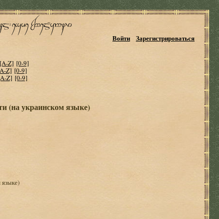
Войти
Зарегистрироваться
[A-Z]
[0-9]
[A-Z]
[0-9]
[A-Z]
[0-9]
ти (на украинском языке)
 языке)