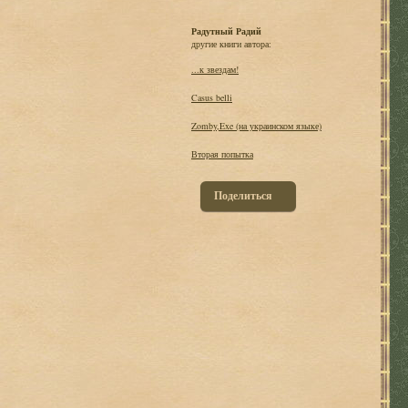
Радутный Радий
другие книги автора:
...к звездам!
Casus belli
Zomby,Exe (на украинском языке)
Вторая попытка
Поделиться