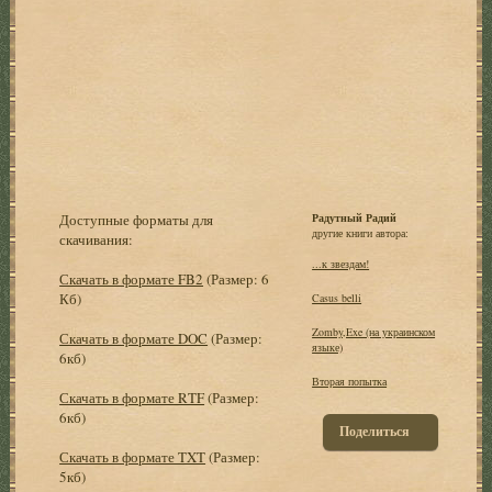
Доступные форматы для
Радутный Радий
другие книги автора:
скачивания:
...к звездам!
Скачать в формате FB2
(Размер: 6
Кб)
Casus belli
Zomby,Exe (на украинском
Скачать в формате DOC
(Размер:
языке)
6кб)
Вторая попытка
Скачать в формате RTF
(Размер:
6кб)
Поделиться
Скачать в формате TXT
(Размер:
5кб)