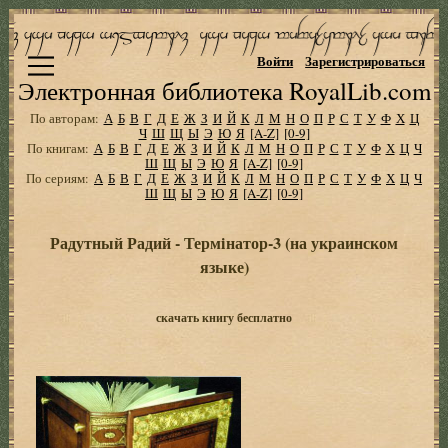
Войти
Зарегистрироваться
Электронная библиотека RoyalLib.com
По авторам:
А
Б
В
Г
Д
Е
Ж
З
И
Й
К
Л
М
Н
О
П
Р
С
Т
У
Ф
Х
Ц
Ч
Ш
Щ
Ы
Э
Ю
Я
[A-Z]
[0-9]
По книгам:
А
Б
В
Г
Д
Е
Ж
З
И
Й
К
Л
М
Н
О
П
Р
С
Т
У
Ф
Х
Ц
Ч
Ш
Щ
Ы
Э
Ю
Я
[A-Z]
[0-9]
По сериям:
А
Б
В
Г
Д
Е
Ж
З
И
Й
К
Л
М
Н
О
П
Р
С
Т
У
Ф
Х
Ц
Ч
Ш
Щ
Ы
Э
Ю
Я
[A-Z]
[0-9]
Радутный Радий - Термiнатор-3 (на украинском
языке)
скачать книгу бесплатно