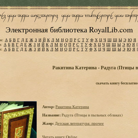
Электронная библиотека RoyalLib.com
м:
А
Б
В
Г
Д
Е
Ж
З
И
Й
К
Л
М
Н
О
П
Р
С
Т
У
Ф
Х
Ц
Ч
Ш
Щ
Ы
Э
Ю
Я
м:
А
Б
В
Г
Д
Е
Ж
З
И
Й
К
Л
М
Н
О
П
Р
С
Т
У
Ф
Х
Ц
Ч
Ш
Щ
Ы
Э
Ю
Я
м:
А
Б
В
Г
Д
Е
Ж
З
И
Й
К
Л
М
Н
О
П
Р
С
Т
У
Ф
Х
Ц
Ч
Ш
Щ
Ы
Э
Ю
Я
Ракитина Катерина - Радуга (Птицы 
скачать книгу бесплатно
Автор:
Ракитина Катерина
Название:
Радуга (Птицы в пыльных облаках)
Жанр:
Детская литература: прочее
Читать книгу Online