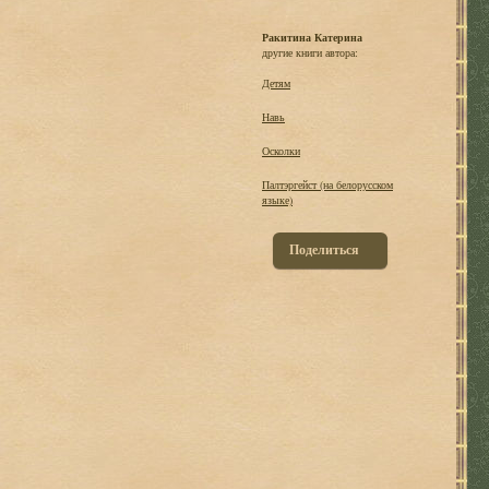
Ракитина Катерина
другие книги автора:
Детям
Навь
Осколки
Палтэргейст (на белорусском
языке)
Поделиться