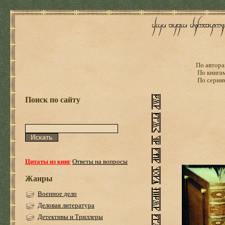
По автора
По книга
По серия
Поиск по сайту
Цитаты из книг
Ответы на вопросы
Жанры
Военное дело
Деловая литература
Детективы и Триллеры