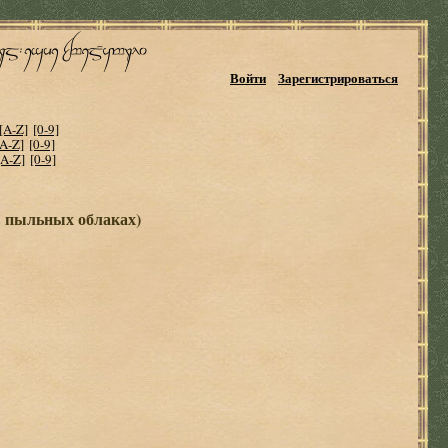
Войти
Зарегистрироваться
[A-Z]
[0-9]
[A-Z]
[0-9]
[A-Z]
[0-9]
в пыльных облаках)