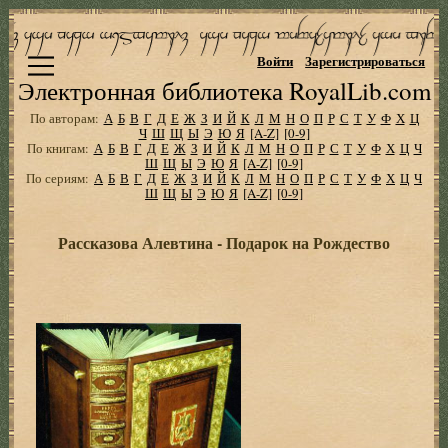
Войти
Зарегистрироваться
Электронная библиотека RoyalLib.com
По авторам:
А
Б
В
Г
Д
Е
Ж
З
И
Й
К
Л
М
Н
О
П
Р
С
Т
У
Ф
Х
Ц
Ч
Ш
Щ
Ы
Э
Ю
Я
[A-Z]
[0-9]
По книгам:
А
Б
В
Г
Д
Е
Ж
З
И
Й
К
Л
М
Н
О
П
Р
С
Т
У
Ф
Х
Ц
Ч
Ш
Щ
Ы
Э
Ю
Я
[A-Z]
[0-9]
По сериям:
А
Б
В
Г
Д
Е
Ж
З
И
Й
К
Л
М
Н
О
П
Р
С
Т
У
Ф
Х
Ц
Ч
Ш
Щ
Ы
Э
Ю
Я
[A-Z]
[0-9]
Рассказова Алевтина - Подарок на Рождество