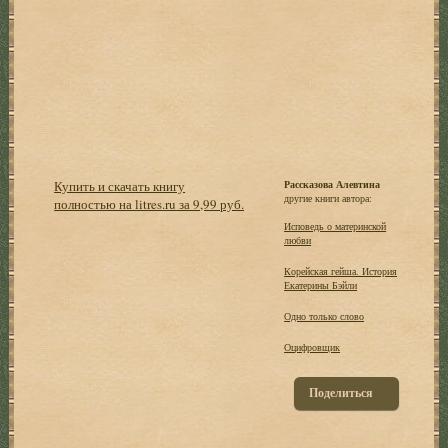
Купить и скачать книгу
Рассказова Алевтина
другие книги автора:
полностью на litres.ru за 9,99 руб.
Исповедь о материнской
любви
Корейская гейша. История
Екатерины Бэйли
Одно только слово
Оцифровщик
Поделиться