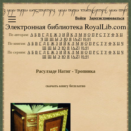
Войти
Зарегистрироваться
Электронная библиотека RoyalLib.com
По авторам:
А
Б
В
Г
Д
Е
Ж
З
И
Й
К
Л
М
Н
О
П
Р
С
Т
У
Ф
Х
Ц
Ч
Ш
Щ
Ы
Э
Ю
Я
[A-Z]
[0-9]
По книгам:
А
Б
В
Г
Д
Е
Ж
З
И
Й
К
Л
М
Н
О
П
Р
С
Т
У
Ф
Х
Ц
Ч
Ш
Щ
Ы
Э
Ю
Я
[A-Z]
[0-9]
По сериям:
А
Б
В
Г
Д
Е
Ж
З
И
Й
К
Л
М
Н
О
П
Р
С
Т
У
Ф
Х
Ц
Ч
Ш
Щ
Ы
Э
Ю
Я
[A-Z]
[0-9]
Расулзаде Натиг - Тропинка
скачать книгу бесплатно