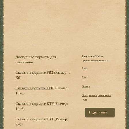
Доступные форматы для
Расулзаде Натиг
другие книги автора:
скачивания:
Брат
Скачать в формате FB2
(Размер: 9
Кб)
Брат
В лесу
Скачать в формате DOC
(Размер:
10кб)
Воскресенье, ненастный
день
Скачать в формате RTF
(Размер:
10кб)
Поделиться
Скачать в формате TXT
(Размер:
9кб)