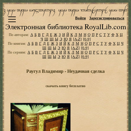
Войти
Зарегистрироваться
Электронная библиотека RoyalLib.com
По авторам:
А
Б
В
Г
Д
Е
Ж
З
И
Й
К
Л
М
Н
О
П
Р
С
Т
У
Ф
Х
Ц
Ч
Ш
Щ
Ы
Э
Ю
Я
[A-Z]
[0-9]
По книгам:
А
Б
В
Г
Д
Е
Ж
З
И
Й
К
Л
М
Н
О
П
Р
С
Т
У
Ф
Х
Ц
Ч
Ш
Щ
Ы
Э
Ю
Я
[A-Z]
[0-9]
По сериям:
А
Б
В
Г
Д
Е
Ж
З
И
Й
К
Л
М
Н
О
П
Р
С
Т
У
Ф
Х
Ц
Ч
Ш
Щ
Ы
Э
Ю
Я
[A-Z]
[0-9]
Раугул Владимир - Неудачная сделка
скачать книгу бесплатно