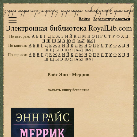
Войти
Зарегистрироваться
Электронная библиотека RoyalLib.com
По авторам:
А
Б
В
Г
Д
Е
Ж
З
И
Й
К
Л
М
Н
О
П
Р
С
Т
У
Ф
Х
Ц
Ч
Ш
Щ
Ы
Э
Ю
Я
[A-Z]
[0-9]
По книгам:
А
Б
В
Г
Д
Е
Ж
З
И
Й
К
Л
М
Н
О
П
Р
С
Т
У
Ф
Х
Ц
Ч
Ш
Щ
Ы
Э
Ю
Я
[A-Z]
[0-9]
По сериям:
А
Б
В
Г
Д
Е
Ж
З
И
Й
К
Л
М
Н
О
П
Р
С
Т
У
Ф
Х
Ц
Ч
Ш
Щ
Ы
Э
Ю
Я
[A-Z]
[0-9]
Райс Энн - Меррик
скачать книгу бесплатно