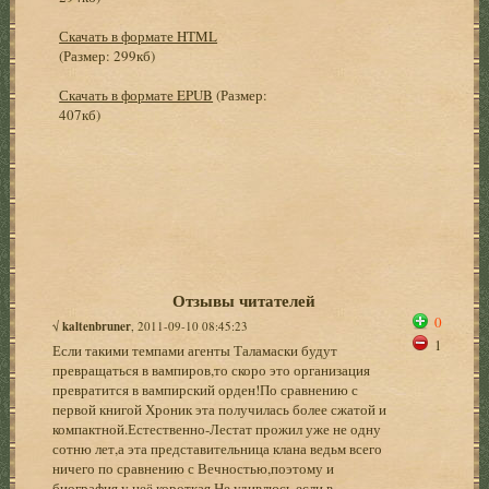
Скачать в формате HTML
(Размер: 299кб)
Скачать в формате EPUB
(Размер:
407кб)
Отзывы читателей
0
√
kaltenbruner
, 2011-09-10 08:45:23
1
Если такими темпами агенты Таламаски будут
превращаться в вампиров,то скоро это организация
превратится в вампирский орден!По сравнению с
первой книгой Хроник эта получилась более сжатой и
компактной.Естественно-Лестат прожил уже не одну
сотню лет,а эта представительница клана ведьм всего
ничего по сравнению с Вечностью,поэтому и
биография у неё короткая.Не удивлюсь,если в