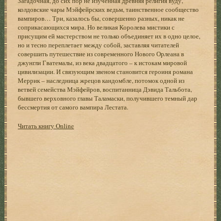
Загадочная, до сих пор не изученная древняя религия вуду,
колдовские чары Мэйфейрских ведьм, таинственное сообщество
вампиров… Три, казалось бы, совершенно разных, никак не
соприкасающихся мира. Но великая Королева мистики с
присущим ей мастерством не только объединяет их в одно целое,
но и тесно переплетает между собой, заставляя читателей
совершить путешествие из современного Нового Орлеана в
джунгли Гватемалы, из века двадцатого – к истокам мировой
цивилизации. И связующим звеном становится героиня романа
Меррик – наследница жрецов кандомбле, потомок одной из
ветвей семейства Мэйфейров, воспитанница Дэвида Тальбота,
бывшего верховного главы Таламаски, получившего темный дар
бессмертия от самого вампира Лестата.
Читать книгу Online