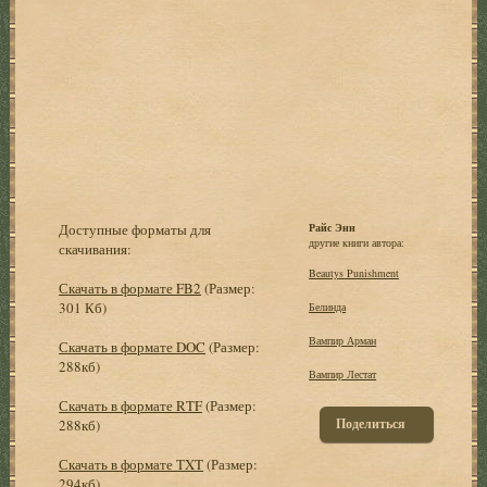
Доступные форматы для
Райс Энн
другие книги автора:
скачивания:
Beautys Punishment
Скачать в формате FB2
(Размер:
301 Кб)
Белинда
Вампир Арман
Скачать в формате DOC
(Размер:
288кб)
Вампир Лестат
Скачать в формате RTF
(Размер:
Поделиться
288кб)
Скачать в формате TXT
(Размер:
294кб)