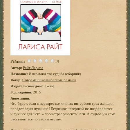
Рейтинг:
(0)
Автор:
Райт Лариса
Название:
И все-таки это судьба (сборник)
Жанр:
Современные любовные романы
Издательский дом:
Эксмо
Год издания:
2015
Аннотация:
Что будет, если в перекрестье личных интересов трех женщин
попадет один мужчина? Бедняжке наверняка не поздоровится,
и лучшее для него – побыстрее уносить ноги. А судьба уж сама
расставит все по своим местам.
Данная книга недоступна в связи с жалобой правообладателя.