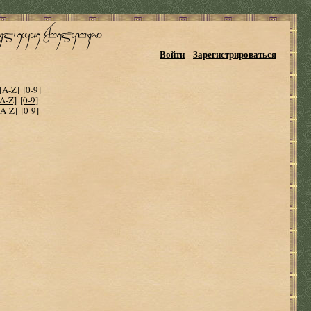
Войти
Зарегистрироваться
[A-Z]
[0-9]
[A-Z]
[0-9]
[A-Z]
[0-9]