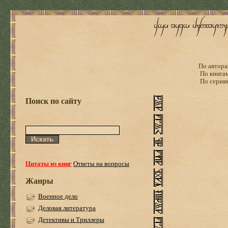
По автора
По книга
По серия
Поиск по сайту
Цитаты из книг
Ответы на вопросы
Жанры
Военное дело
Деловая литература
Детективы и Триллеры