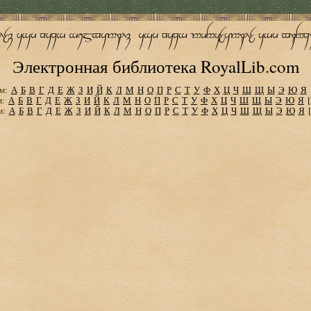
Электронная библиотека RoyalLib.com
м:
А
Б
В
Г
Д
Е
Ж
З
И
Й
К
Л
М
Н
О
П
Р
С
Т
У
Ф
Х
Ц
Ч
Ш
Щ
Ы
Э
Ю
Я
м:
А
Б
В
Г
Д
Е
Ж
З
И
Й
К
Л
М
Н
О
П
Р
С
Т
У
Ф
Х
Ц
Ч
Ш
Щ
Ы
Э
Ю
Я
м:
А
Б
В
Г
Д
Е
Ж
З
И
Й
К
Л
М
Н
О
П
Р
С
Т
У
Ф
Х
Ц
Ч
Ш
Щ
Ы
Э
Ю
Я