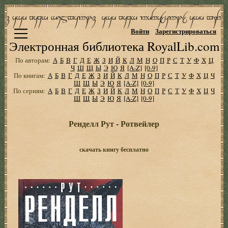
Войти
Зарегистрироваться
Электронная библиотека RoyalLib.com
По авторам:
А
Б
В
Г
Д
Е
Ж
З
И
Й
К
Л
М
Н
О
П
Р
С
Т
У
Ф
Х
Ц
Ч
Ш
Щ
Ы
Э
Ю
Я
[A-Z]
[0-9]
По книгам:
А
Б
В
Г
Д
Е
Ж
З
И
Й
К
Л
М
Н
О
П
Р
С
Т
У
Ф
Х
Ц
Ч
Ш
Щ
Ы
Э
Ю
Я
[A-Z]
[0-9]
По сериям:
А
Б
В
Г
Д
Е
Ж
З
И
Й
К
Л
М
Н
О
П
Р
С
Т
У
Ф
Х
Ц
Ч
Ш
Щ
Ы
Э
Ю
Я
[A-Z]
[0-9]
Ренделл Рут - Ротвейлер
скачать книгу бесплатно