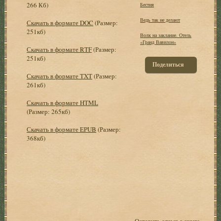
266 Кб)
Бестия
Ведь так не делают
Скачать в формате DOC
(Размер:
251кб)
Волк на заклание. Отель
«Гранд Вавилон»
Скачать в формате RTF
(Размер:
251кб)
Поделиться
Скачать в формате TXT
(Размер:
261кб)
Скачать в формате HTML
(Размер: 265кб)
Скачать в формате EPUB
(Размер:
368кб)
Оставить отзыв о книге