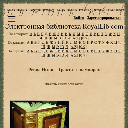
Войти
Зарегистрироваться
Электронная библиотека RoyalLib.com
По авторам:
А
Б
В
Г
Д
Е
Ж
З
И
Й
К
Л
М
Н
О
П
Р
С
Т
У
Ф
Х
Ц
Ч
Ш
Щ
Ы
Э
Ю
Я
[A-Z]
[0-9]
По книгам:
А
Б
В
Г
Д
Е
Ж
З
И
Й
К
Л
М
Н
О
П
Р
С
Т
У
Ф
Х
Ц
Ч
Ш
Щ
Ы
Э
Ю
Я
[A-Z]
[0-9]
По сериям:
А
Б
В
Г
Д
Е
Ж
З
И
Й
К
Л
М
Н
О
П
Р
С
Т
У
Ф
Х
Ц
Ч
Ш
Щ
Ы
Э
Ю
Я
[A-Z]
[0-9]
Ревва Игорь - Трактат о вампирах
скачать книгу бесплатно