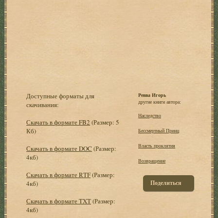
Доступные форматы для
Ревва Игорь
другие книги автора:
скачивания:
Hаследство
Скачать в формате FB2
(Размер: 5
Кб)
Бессмертный Принц
Власть проклятия
Скачать в формате DOC
(Размер:
4кб)
Возвращение
Скачать в формате RTF
(Размер:
Поделиться
4кб)
Скачать в формате TXT
(Размер:
4кб)