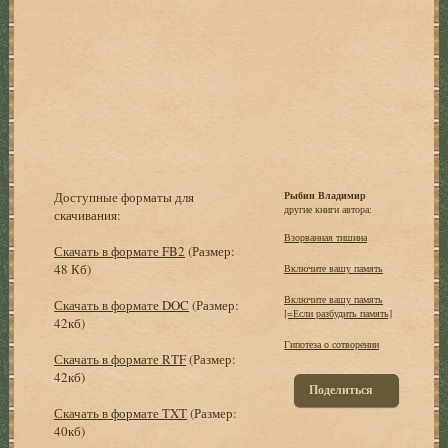
Доступные форматы для
Рыбин Владимир
другие книги автора:
скачивания:
Взорванная тишина
Скачать в формате FB2
(Размер:
48 Кб)
Включите вашу память
Включите вашу память
Скачать в формате DOC
(Размер:
[=Если разбудить память]
42кб)
Гипотеза о сотворении
Скачать в формате RTF
(Размер:
42кб)
Поделиться
Скачать в формате TXT
(Размер:
40кб)