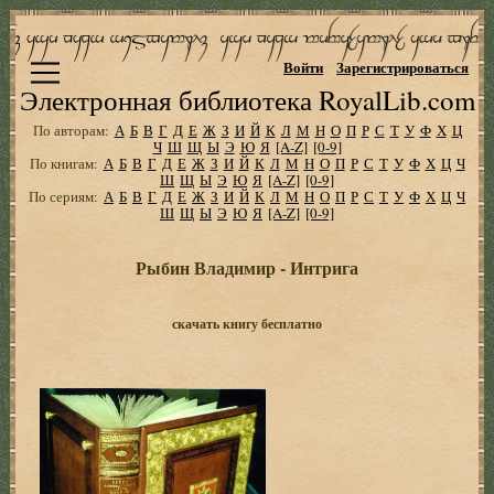
Войти
Зарегистрироваться
Электронная библиотека RoyalLib.com
По авторам:
А
Б
В
Г
Д
Е
Ж
З
И
Й
К
Л
М
Н
О
П
Р
С
Т
У
Ф
Х
Ц
Ч
Ш
Щ
Ы
Э
Ю
Я
[A-Z]
[0-9]
По книгам:
А
Б
В
Г
Д
Е
Ж
З
И
Й
К
Л
М
Н
О
П
Р
С
Т
У
Ф
Х
Ц
Ч
Ш
Щ
Ы
Э
Ю
Я
[A-Z]
[0-9]
По сериям:
А
Б
В
Г
Д
Е
Ж
З
И
Й
К
Л
М
Н
О
П
Р
С
Т
У
Ф
Х
Ц
Ч
Ш
Щ
Ы
Э
Ю
Я
[A-Z]
[0-9]
Рыбин Владимир - Интрига
скачать книгу бесплатно