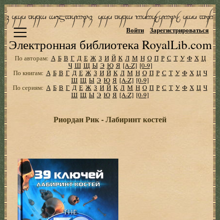
Войти
Зарегистрироваться
Электронная библиотека RoyalLib.com
По авторам:
А
Б
В
Г
Д
Е
Ж
З
И
Й
К
Л
М
Н
О
П
Р
С
Т
У
Ф
Х
Ц
Ч
Ш
Щ
Ы
Э
Ю
Я
[A-Z]
[0-9]
По книгам:
А
Б
В
Г
Д
Е
Ж
З
И
Й
К
Л
М
Н
О
П
Р
С
Т
У
Ф
Х
Ц
Ч
Ш
Щ
Ы
Э
Ю
Я
[A-Z]
[0-9]
По сериям:
А
Б
В
Г
Д
Е
Ж
З
И
Й
К
Л
М
Н
О
П
Р
С
Т
У
Ф
Х
Ц
Ч
Ш
Щ
Ы
Э
Ю
Я
[A-Z]
[0-9]
Риордан Рик - Лабиринт костей