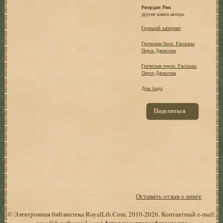
Риордан Рик
другие книги автора:
Горящий лабиринт
Греческие боги. Рассказы
Перси Джексона
Греческие герои. Рассказы
Перси Джексона
Дом Аида
Поделиться
Оставить отзыв о книге
© Электронная библиотека RoyalLib.Com, 2010-2026. Контактный e-mail:
royallib.ru@gmail.com
|
Авторам и правообладателям