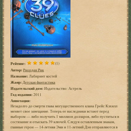
Рейтинг:
(1)
Автор:
Риордан Рик
Название:
Лабиринт костей
Жанр:
Детская фантастика
Издательский дом:
Издательство: Астрель
Год издания:
2011
Аннотация:
Незадолго до смерти глава могущественного клана Грейс Кэхилл
меняет свое завещание. Теперь ее наследники встают перед
выбором — либо получить 1 миллион долларов, либо пуститься в
состязание и отыскать 39 ключей. Следуя оставленным знакам,
главные герои — 14-летняя Эми и 11-летний Дэн отправляются в