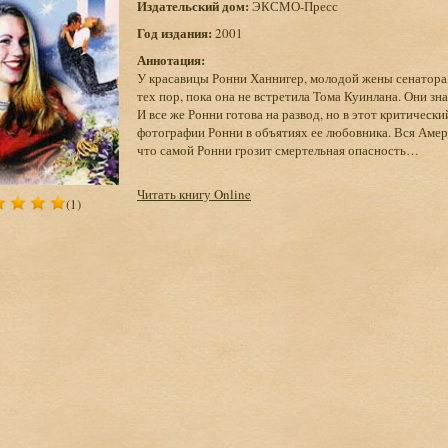
Издательский дом:
ЭКСМО-Пресс
Год издания:
2001
Аннотация:
У красавицы Ронни Ханнигер, молодой жены сенатора,
тех пор, пока она не встретила Тома Куинлана. Они зн
И все же Ронни готова на развод, но в этот критичес
фотографии Ронни в объятиях ее любовника. Вся Амер
что самой Ронни грозит смертельная опасность…
Читать книгу Online
(1)