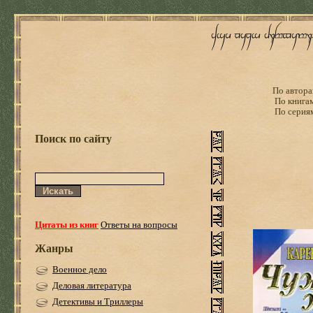
По автора
По книга
По серия
Поиск по сайту
Цитаты из книг
Ответы на вопросы
Жанры
Военное дело
Деловая литература
Детективы и Триллеры