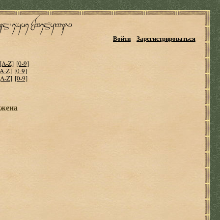
Войти
Зарегистрироваться
[A-Z]
[0-9]
[A-Z]
[0-9]
[A-Z]
[0-9]
 жена