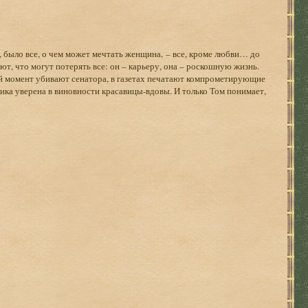
 было все, о чем может мечтать женщина, – все, кроме любви… до
ают, что могут потерять все: он – карьеру, она – роскошную жизнь.
кий момент убивают сенатора, в газетах печатают компрометирующие
ика уверена в виновности красавицы-вдовы. И только Том понимает,