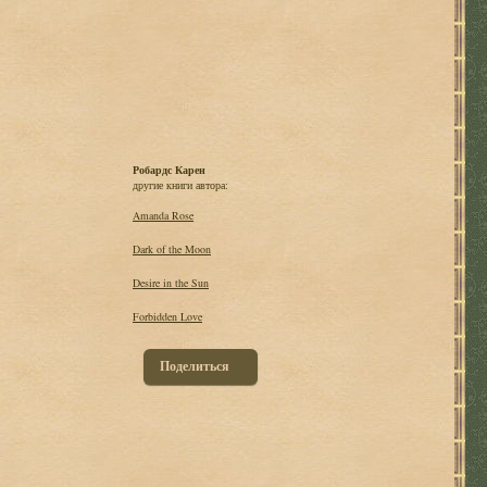
Робардс Карен
другие книги автора:
Amanda Rose
Dark of the Moon
Desire in the Sun
Forbidden Love
Поделиться