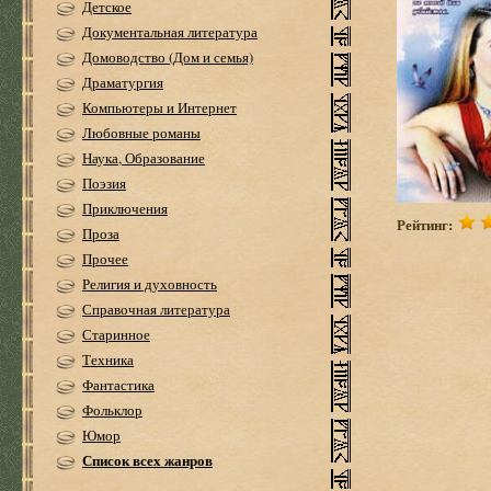
Детское
Документальная литература
Домоводство (Дом и семья)
Драматургия
Компьютеры и Интернет
Любовные романы
Наука, Образование
Поэзия
Приключения
Рейтинг:
Проза
Прочее
Религия и духовность
Справочная литература
Старинное
Техника
Фантастика
Фольклор
Юмор
Список всех жанров