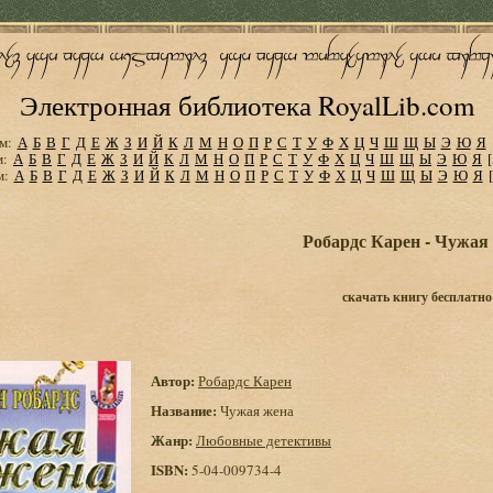
Электронная библиотека RoyalLib.com
м:
А
Б
В
Г
Д
Е
Ж
З
И
Й
К
Л
М
Н
О
П
Р
С
Т
У
Ф
Х
Ц
Ч
Ш
Щ
Ы
Э
Ю
Я
м:
А
Б
В
Г
Д
Е
Ж
З
И
Й
К
Л
М
Н
О
П
Р
С
Т
У
Ф
Х
Ц
Ч
Ш
Щ
Ы
Э
Ю
Я
м:
А
Б
В
Г
Д
Е
Ж
З
И
Й
К
Л
М
Н
О
П
Р
С
Т
У
Ф
Х
Ц
Ч
Ш
Щ
Ы
Э
Ю
Я
Робардс Карен - Чужая
скачать книгу бесплатно
Автор:
Робардс Карен
Название:
Чужая жена
Жанр:
Любовные детективы
ISBN:
5-04-009734-4