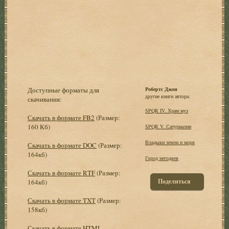
Доступные форматы для
Робертс Джон
другие книги автора:
скачивания:
SPQR IV. Храм муз
Скачать в формате FB2
(Размер:
160 Кб)
SPQR V. Сатурналии
Владыки земли и моря
Скачать в формате DOC
(Размер:
164кб)
Город негодяев
Скачать в формате RTF
(Размер:
Поделиться
164кб)
Скачать в формате TXT
(Размер:
158кб)
Скачать в формате HTML