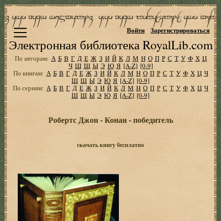
Войти
Зарегистрироваться
Электронная библиотека RoyalLib.com
По авторам:
А
Б
В
Г
Д
Е
Ж
З
И
Й
К
Л
М
Н
О
П
Р
С
Т
У
Ф
Х
Ц
Ч
Ш
Щ
Ы
Э
Ю
Я
[A-Z]
[0-9]
По книгам:
А
Б
В
Г
Д
Е
Ж
З
И
Й
К
Л
М
Н
О
П
Р
С
Т
У
Ф
Х
Ц
Ч
Ш
Щ
Ы
Э
Ю
Я
[A-Z]
[0-9]
По сериям:
А
Б
В
Г
Д
Е
Ж
З
И
Й
К
Л
М
Н
О
П
Р
С
Т
У
Ф
Х
Ц
Ч
Ш
Щ
Ы
Э
Ю
Я
[A-Z]
[0-9]
Робертс Джон - Конан - победитель
скачать книгу бесплатно