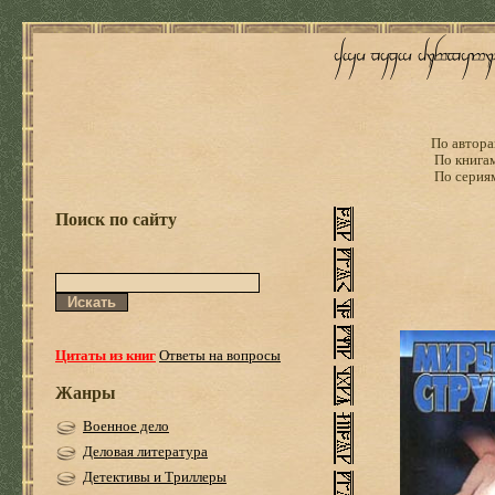
По автора
По книга
По серия
Поиск по сайту
Цитаты из книг
Ответы на вопросы
Жанры
Военное дело
Деловая литература
Детективы и Триллеры