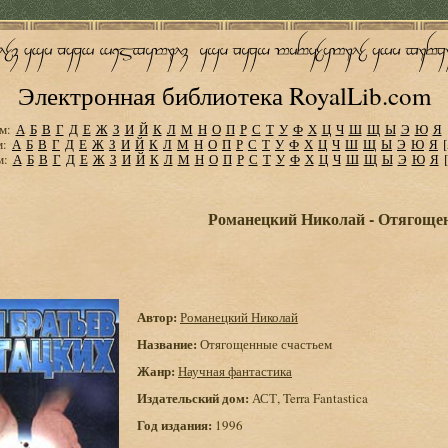
Электронная библиотека RoyalLib.com
м:
А
Б
В
Г
Д
Е
Ж
З
И
Й
К
Л
М
Н
О
П
Р
С
Т
У
Ф
Х
Ц
Ч
Ш
Щ
Ы
Э
Ю
Я
м:
А
Б
В
Г
Д
Е
Ж
З
И
Й
К
Л
М
Н
О
П
Р
С
Т
У
Ф
Х
Ц
Ч
Ш
Щ
Ы
Э
Ю
Я
м:
А
Б
В
Г
Д
Е
Ж
З
И
Й
К
Л
М
Н
О
П
Р
С
Т
У
Ф
Х
Ц
Ч
Ш
Щ
Ы
Э
Ю
Я
Романецкий Николай - Отягоще
Автор:
Романецкий Николай
Название:
Отягощенные счастьем
Жанр:
Научная фантастика
Издательский дом:
АСТ, Terra Fantastica
Год издания:
1996