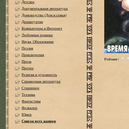
Детское
Документальная литература
Домоводство (Дом и семья)
Драматургия
Компьютеры и Интернет
Любовные романы
Наука, Образование
Поэзия
Приключения
Рейтинг:
Проза
Прочее
Религия и духовность
Справочная литература
Старинное
Техника
Фантастика
Фольклор
Юмор
Список всех жанров