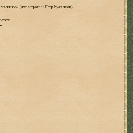
 учеников» (иллюстратор: Петр Кудряшов).
дателя.
ги
.