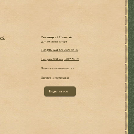
уб.
Романецкий Николай
другие книги автора:
Полдень XXI век 2009 № 06
Полдень XXI век, 2012 № 09
Банка апельсинового сока
Бегство из одержания
Поделиться