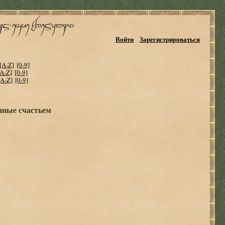
Войти
Зарегистрироваться
[A-Z]
[0-9]
[A-Z]
[0-9]
[A-Z]
[0-9]
нные счастьем