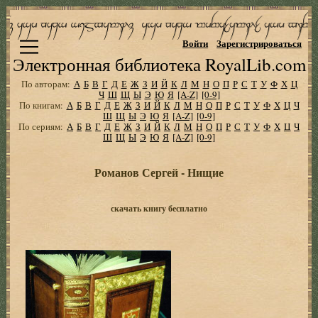
Войти
Зарегистрироваться
Электронная библиотека RoyalLib.com
По авторам:
А
Б
В
Г
Д
Е
Ж
З
И
Й
К
Л
М
Н
О
П
Р
С
Т
У
Ф
Х
Ц
Ч
Ш
Щ
Ы
Э
Ю
Я
[A-Z]
[0-9]
По книгам:
А
Б
В
Г
Д
Е
Ж
З
И
Й
К
Л
М
Н
О
П
Р
С
Т
У
Ф
Х
Ц
Ч
Ш
Щ
Ы
Э
Ю
Я
[A-Z]
[0-9]
По сериям:
А
Б
В
Г
Д
Е
Ж
З
И
Й
К
Л
М
Н
О
П
Р
С
Т
У
Ф
Х
Ц
Ч
Ш
Щ
Ы
Э
Ю
Я
[A-Z]
[0-9]
Романов Сергей - Нищие
скачать книгу бесплатно