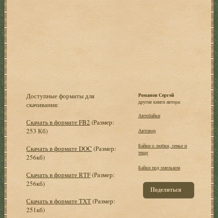
Доступные форматы для
Романов Сергей
другие книги автора:
скачивания:
Автобайки
Скачать в формате FB2
(Размер:
253 Кб)
Автовор
Байки о любви, семье и
Скачать в формате DOC
(Размер:
теще
256кб)
Байки под хмельком
Скачать в формате RTF
(Размер:
256кб)
Поделиться
Скачать в формате TXT
(Размер:
251кб)