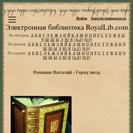
Войти
Зарегистрироваться
Электронная библиотека RoyalLib.com
По авторам:
А
Б
В
Г
Д
Е
Ж
З
И
Й
К
Л
М
Н
О
П
Р
С
Т
У
Ф
Х
Ц
Ч
Ш
Щ
Ы
Э
Ю
Я
[A-Z]
[0-9]
По книгам:
А
Б
В
Г
Д
Е
Ж
З
И
Й
К
Л
М
Н
О
П
Р
С
Т
У
Ф
Х
Ц
Ч
Ш
Щ
Ы
Э
Ю
Я
[A-Z]
[0-9]
По сериям:
А
Б
В
Г
Д
Е
Ж
З
И
Й
К
Л
М
Н
О
П
Р
С
Т
У
Ф
Х
Ц
Ч
Ш
Щ
Ы
Э
Ю
Я
[A-Z]
[0-9]
Романов Виталий - Город звезд