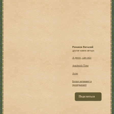
Романов Виталий
другие книги автора:
A presto, caro mio
Arachnida Time
Алло
Белые начинают и
проигрывают
Поделиться