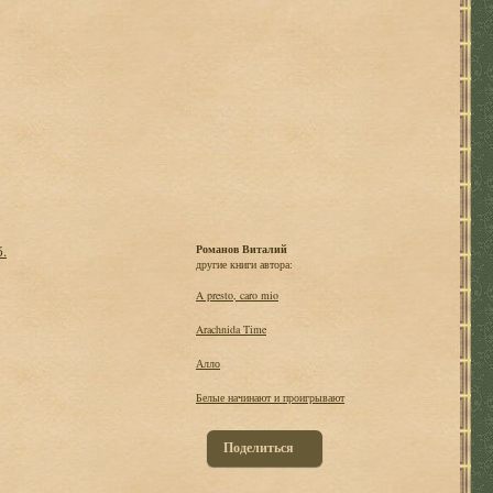
б.
Романов Виталий
другие книги автора:
A presto, caro mio
Arachnida Time
Алло
Белые начинают и проигрывают
Поделиться