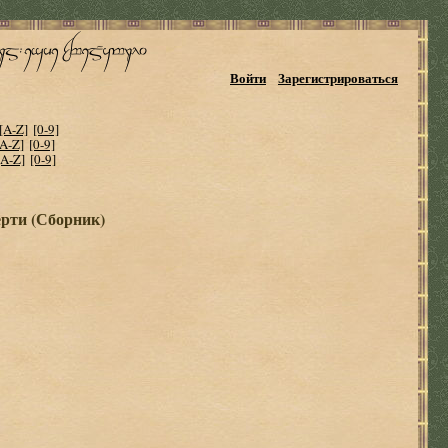
Войти
Зарегистрироваться
[A-Z]
[0-9]
[A-Z]
[0-9]
[A-Z]
[0-9]
рти (Сборник)