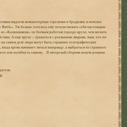
тиков надоели компьютерные стрелялки и бродилки, в поисках
y Battle». Уж больно хотелось ему почувствовать себя настоящим
ь из «Калашникова» по боевым роботам гораздо круче, чем мочить
ика. А еще круче – сражаться с реальными людьми, зная, что по-
о на самом деле люди могут быть страшнее голографических
 когда кровь начинает литься взаправду, а выбраться из странного
ь всех или погибнуть самому…В авторский сборник вошли романы
дателя.
ги
.