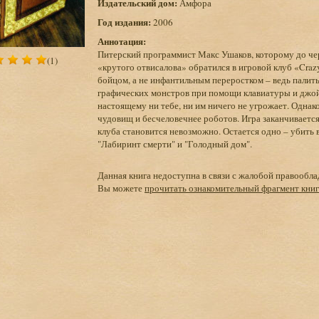
Издательский дом:
Амфора
Год издания:
2006
Аннотация:
Питерский программист Макс Ушаков, которому до чер
(1)
«крутого отвисалова» обратился в игровой клуб «Craz
бойцом, а не инфантильным переростком – ведь палит
графических монстров при помощи клавиатуры и джойст
настоящему ни тебе, ни им ничего не угрожает. Однак
чудовищ и бесчеловечнее роботов. Игра заканчивается,
клуба становится невозможно. Остается одно – убит
"Лабиринт смерти" и "Голодный дом".
Данная книга недоступна в связи с жалобой правообла
Вы можете
прочитать ознакомительный фрагмент кни