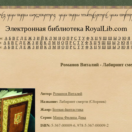
Электронная библиотека RoyalLib.com
м:
А
Б
В
Г
Д
Е
Ж
З
И
Й
К
Л
М
Н
О
П
Р
С
Т
У
Ф
Х
Ц
Ч
Ш
Щ
Ы
Э
Ю
Я
м:
А
Б
В
Г
Д
Е
Ж
З
И
Й
К
Л
М
Н
О
П
Р
С
Т
У
Ф
Х
Ц
Ч
Ш
Щ
Ы
Э
Ю
Я
м:
А
Б
В
Г
Д
Е
Ж
З
И
Й
К
Л
М
Н
О
П
Р
С
Т
У
Ф
Х
Ц
Ч
Ш
Щ
Ы
Э
Ю
Я
Романов Виталий - Лабиринт сме
Автор:
Романов Виталий
Название:
Лабиринт смерти (Сборник)
Жанр:
Боевая фантастика
Серия:
Миры Филипа Дика
ISBN:
5-367-00009-6, 978-5-367-00009-2