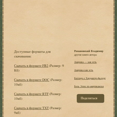
Доступные форматы для
Романовский Владимир
другие книги автора:
скачивания:
Америка — как есть
Скачать в формате FB2
(Размер: 9
Кб)
Америка как есть
Баллада о Хардангер-фьорде
Скачать в формате DOC
(Размер:
10кб)
Бель Эпок по-американски
Скачать в формате RTF
(Размер:
Поделиться
10кб)
Скачать в формате TXT
(Размер:
9кб)