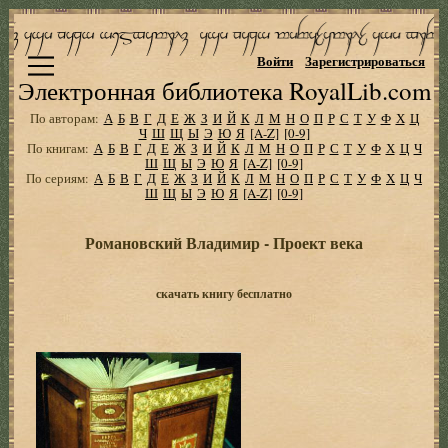
Войти
Зарегистрироваться
Электронная библиотека RoyalLib.com
По авторам:
А
Б
В
Г
Д
Е
Ж
З
И
Й
К
Л
М
Н
О
П
Р
С
Т
У
Ф
Х
Ц
Ч
Ш
Щ
Ы
Э
Ю
Я
[A-Z]
[0-9]
По книгам:
А
Б
В
Г
Д
Е
Ж
З
И
Й
К
Л
М
Н
О
П
Р
С
Т
У
Ф
Х
Ц
Ч
Ш
Щ
Ы
Э
Ю
Я
[A-Z]
[0-9]
По сериям:
А
Б
В
Г
Д
Е
Ж
З
И
Й
К
Л
М
Н
О
П
Р
С
Т
У
Ф
Х
Ц
Ч
Ш
Щ
Ы
Э
Ю
Я
[A-Z]
[0-9]
Романовский Владимир - Проект века
скачать книгу бесплатно