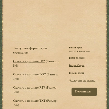
Доступные форматы для
Ромэн Яров
другие книги автора:
скачивания:
Ветер с вершин
Скачать в формате FB2
(Размер: 2
Кб)
Вторая Стадия
Горькие слезы
Скачать в формате DOC
(Размер:
3кб)
До свидания, марсианин !
Скачать в формате RTF
(Размер:
Поделиться
3кб)
Скачать в формате TXT
(Размер:
2кб)