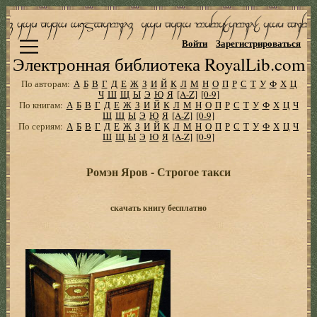
Войти
Зарегистрироваться
Электронная библиотека RoyalLib.com
По авторам:
А
Б
В
Г
Д
Е
Ж
З
И
Й
К
Л
М
Н
О
П
Р
С
Т
У
Ф
Х
Ц
Ч
Ш
Щ
Ы
Э
Ю
Я
[A-Z]
[0-9]
По книгам:
А
Б
В
Г
Д
Е
Ж
З
И
Й
К
Л
М
Н
О
П
Р
С
Т
У
Ф
Х
Ц
Ч
Ш
Щ
Ы
Э
Ю
Я
[A-Z]
[0-9]
По сериям:
А
Б
В
Г
Д
Е
Ж
З
И
Й
К
Л
М
Н
О
П
Р
С
Т
У
Ф
Х
Ц
Ч
Ш
Щ
Ы
Э
Ю
Я
[A-Z]
[0-9]
Ромэн Яров - Строгое такси
скачать книгу бесплатно