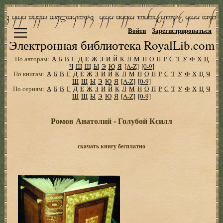
Войти
Зарегистрироваться
Электронная библиотека RoyalLib.com
По авторам:
А
Б
В
Г
Д
Е
Ж
З
И
Й
К
Л
М
Н
О
П
Р
С
Т
У
Ф
Х
Ц
Ч
Ш
Щ
Ы
Э
Ю
Я
[A-Z]
[0-9]
По книгам:
А
Б
В
Г
Д
Е
Ж
З
И
Й
К
Л
М
Н
О
П
Р
С
Т
У
Ф
Х
Ц
Ч
Ш
Щ
Ы
Э
Ю
Я
[A-Z]
[0-9]
По сериям:
А
Б
В
Г
Д
Е
Ж
З
И
Й
К
Л
М
Н
О
П
Р
С
Т
У
Ф
Х
Ц
Ч
Ш
Щ
Ы
Э
Ю
Я
[A-Z]
[0-9]
Ромов Анатолий - Голубой Ксилл
скачать книгу бесплатно