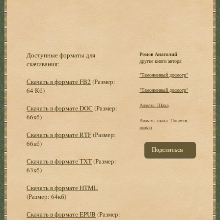
Доступные форматы для
Ромов Анатолий
другие книги автора:
скачивания:
"Таможенный досмотр"
Скачать в формате FB2
(Размер:
64 Кб)
"Таможенный досмотр"
Алмазы Шаха
Скачать в формате DOC
(Размер:
66кб)
Алмазы шаха. Повести,
роман
Скачать в формате RTF
(Размер:
66кб)
Поделиться
Скачать в формате TXT
(Размер:
63кб)
Скачать в формате HTML
(Размер: 64кб)
Скачать в формате EPUB
(Размер: