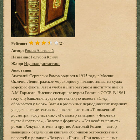
Рейтинг:
(2)
Автор:
Ромов Анатолий
Название:
Голубой Ксилл
Жанр:
Научная фантастика
Аннотация:
Анатолий Сергеевич Ромов родился в 1935 году в Москве.
Окончил Ленинградское мореходное училище, плавал на судах
морского флота. Затем учеба в Литературном институте имени
А.М.Горького, Высшие сценарные курсы Госкино СССР. В 1961
году опубликовал первую детективную повесть «След
обрывается у моря». Затем в различных периодических изданиях
увидели свет детективные повести писателя «Таможенный
досмотр», «Соучастник», «Ротмистр авиации», «Человек в
пустой квартире», «Золото в форпике», «Без особых примет»,
роман «Хокуман-отель» и другие. Анатолий Ромов — автор
вышедших отдельными книгами сборников остросюжетных
повестей и романов «Воздух», «Приз», «При невыясненных